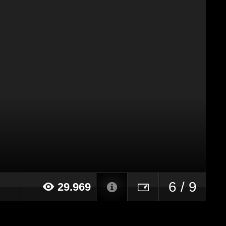
6 / 9
29.969
15 alle ore 10:23