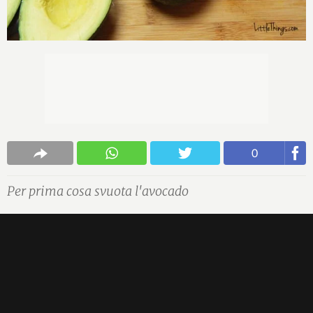
0
Per prima cosa svuota l'avocado