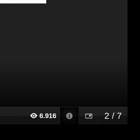
2 / 7
6.916
15 alle ore 18:09