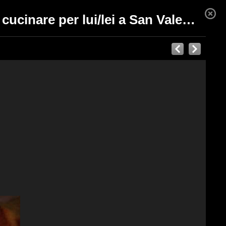
Dimmi in che mese è nato/a il tuo/a partner e ti dirò cosa cucinare per lui/lei a San Valentino