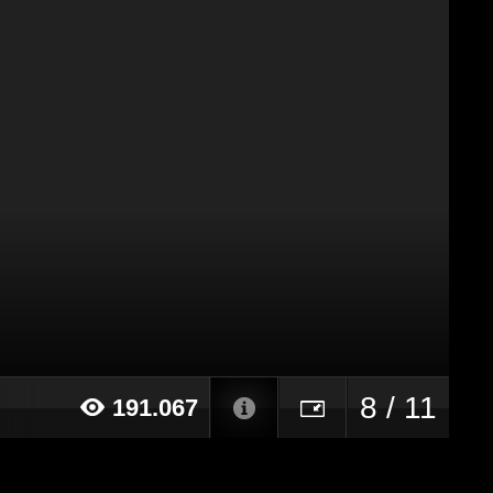
8 / 11
191.067
018 alle ore 11:01