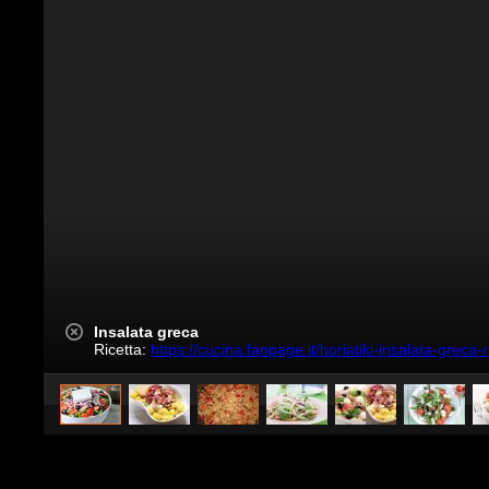
Insalata greca
Ricetta:
https://cucina.fanpage.it/horiatiki-insalata-greca-r
Pubblicato da
Ricette In Cucina