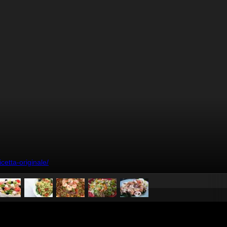
icetta-originale/
pubblicato il
27 aprile 2