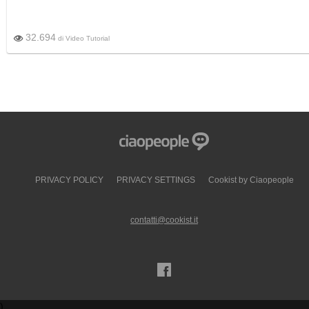
32.694
di
Video Tutorial
PRIVACY POLICY
PRIVACY SETTINGS
Cookist by Ciaopeople
contatti@cookist.it
)