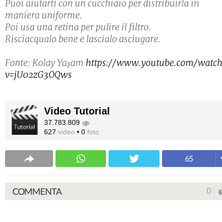
Puoi aiutarti con un cucchiaio per distribuirla in
maniera uniforme.
Poi usa una retina per pulire il filtro.
Risciacqualo bene e lascialo asciugare.
Fonte: Kolay Yaşam
https://www.youtube.com/watc
v=jU02zG3OQws
Video Tutorial
37.783.809
627
video
•
0
foto
65
COMMENTA
0