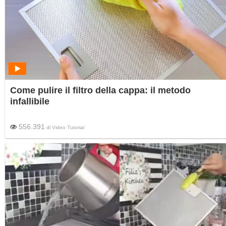
Come pulire il filtro della cappa: il metodo
infallibile
556.391
di
Video Tutorial