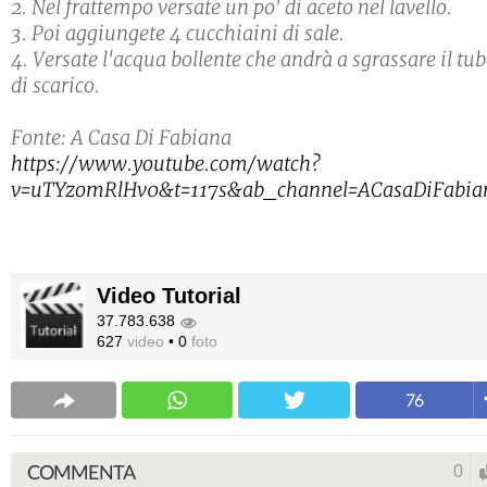
2. Nel frattempo versate un po' di aceto nel lavello.
3. Poi aggiungete 4 cucchiaini di sale.
4. Versate l'acqua bollente che andrà a sgrassare il tu
di scarico.
Fonte: A Casa Di Fabiana
https://www.youtube.com/watch?
v=uTYzomRlHv0&t=117s&ab_channel=ACasaDiFabia
Video Tutorial
37.783.638
627
video
•
0
foto
76
COMMENTA
0