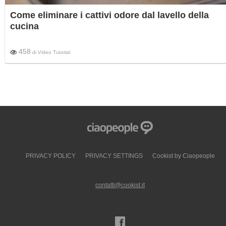
Come eliminare i cattivi odore dal lavello della
cucina
458
di
Video Tutorial
PRIVACY POLICY
PRIVACY SETTINGS
Cookist by Ciaopeople
contatti@cookist.it