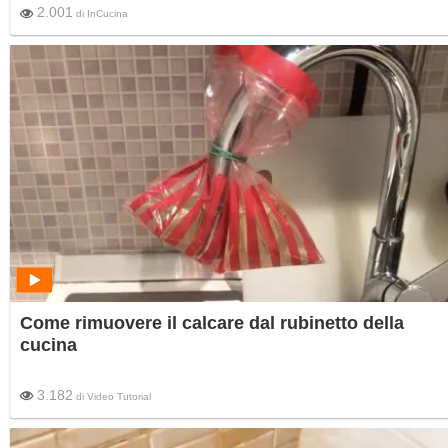
2.001
di
InCucina
Come rimuovere il calcare dal rubinetto della
cucina
3.182
di
Video Tutorial