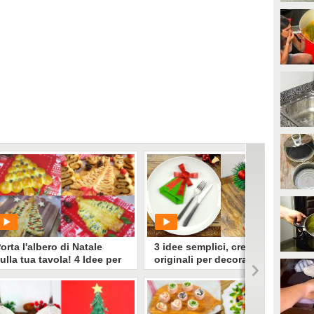
orta l'albero di Natale
3 idee semplici, creative e
ulla tua tavola! 4 Idee per
originali per decorare la
arlo con gusto!
tavola natalizia
PLAY
PLAY