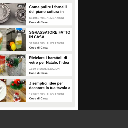
tavola delle feste natalizie così
3:11
Come pulire i fornelli
bella da colpire fin dal
33269
• di
Migliori idee in cucina
del piano cottura in
primissimo sguardo.
pochi e semplici passi!
594956
VISUALIZZAZIONI
Cose di Casa
3 semplici idee per
4 Idee golose con il
decorare la tua tavola a
pandoro per un Natale
3:08
SGRASSATORE FATTO
Natale!
speciale!
IN CASA
313802
VISUALIZZAZIONI
Cose di Casa
PLAY
PLAY
3:16
Riciclare i barattoli di
vetro per Natale: l’idea
123070
• di
Cose di Casa
3496
• di
Migliori idee in cucina
creativa per abbellire la
1920
VISUALIZZAZIONI
tua tavola!
Cose di Casa
3:57
3 semplici idee per
decorare la tua tavola a
Natale!
123070
VISUALIZZAZIONI
Cose di Casa