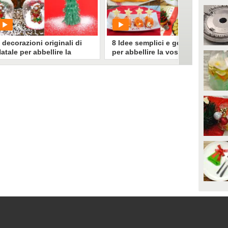
10945
• di
Migliori idee in cucina
0
• di
Redazione Cucina
 decorazioni originali di
8 Idee semplici e golose
atale per abbellire la
per abbellire la vostra
ostra casa!
tavola di Natale!
PLAY
PLAY
1564
• di
Migliori idee in cucina
48205
• di
Migliori idee in cucina