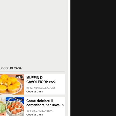
I
COSE DI CASA
1:57
MUFFIN DI
CAVOLFIORI: così
gonfi e deliziosi!
8631
VISUALIZZAZIONI
Cose di Casa
3:33
Come riciclare il
contenitore per uova in
un bellissimo cestino
468
VISUALIZZAZIONI
Cose di Casa