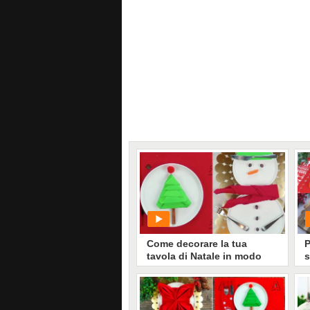
Come decorare la tua
P
tavola di Natale in modo
s
originale!
f
PLAY