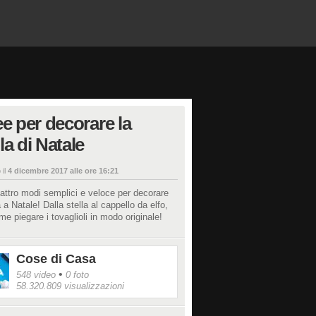
ee per decorare la
la di Natale
 il
4 dicembre 2017 alle ore 16:21
ttro modi semplici e veloce per decorare
a a Natale! Dalla stella al cappello da elfo,
e piegare i tovaglioli in modo originale!
Cose di Casa
•
548 video
0 foto
58.320.809 visualizzazioni