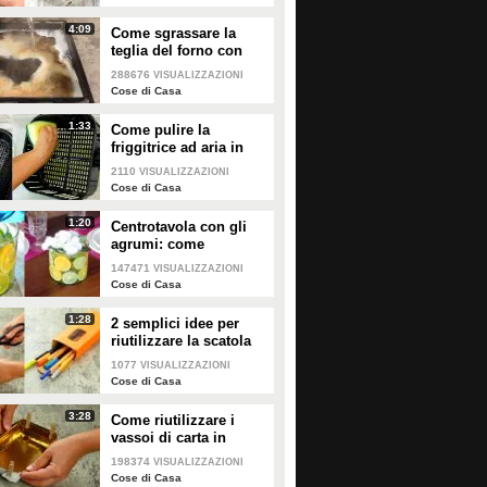
4:09
Come sgrassare la
teglia del forno con
soli 2 ingredienti!
288676
VISUALIZZAZIONI
Cose di Casa
1:33
Come pulire la
friggitrice ad aria in
pochi passaggi!
2110
VISUALIZZAZIONI
Cose di Casa
1:20
Centrotavola con gli
agrumi: come
arricchire e profumare
147471
VISUALIZZAZIONI
la tua tavola!
Cose di Casa
1:28
2 semplici idee per
riutilizzare la scatola
della pasta!
1077
VISUALIZZAZIONI
Cose di Casa
3:28
Come riutilizzare i
vassoi di carta in
modo geniale!
198374
VISUALIZZAZIONI
Cose di Casa