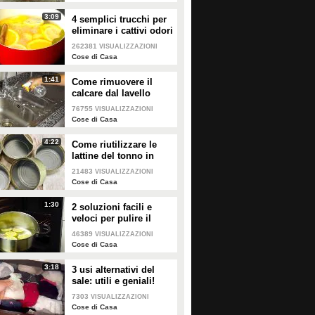
3:09
4 semplici trucchi per
eliminare i cattivi odori
in cucina!
262381
VISUALIZZAZIONI
Cose di Casa
1:41
Come rimuovere il
calcare dal lavello
76755
VISUALIZZAZIONI
Cose di Casa
4:22
Come riutilizzare le
lattine del tonno in
modo pratico e
21483
VISUALIZZAZIONI
geniale!
Cose di Casa
1:30
2 soluzioni facili e
veloci per pulire il
forno!
46389
VISUALIZZAZIONI
Cose di Casa
Come apparecchiare la
10 idee facili e gustose per
tavola a Natale: idee e
l'antipasto di Natale!
3:18
3 usi alternativi del
consigli
sale: utili e geniali!
Cena della Vigilia o pranzo di
7303
VISUALIZZAZIONI
Natale a casa tua? È il momento
Cose di Casa
di fare bella figura e di rendere la
PLAY