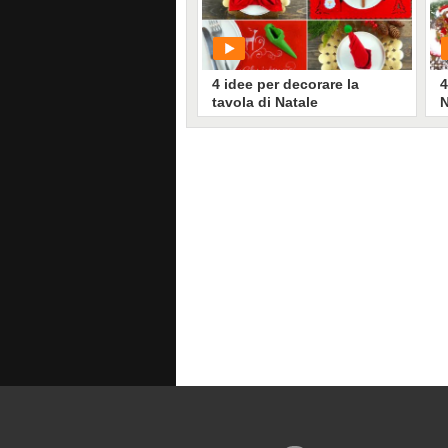
1917
• di
Migliori idee in cucina
4 idee per decorare la
4
tavola di Natale
N
v
PLAY
656246
• di
Cose di Casa