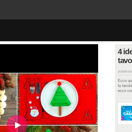
4 id
tavo
pubblicato
Ecco qua
la tavol
ecco com