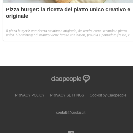
Pizza burger: la ricetta del piatto unico creativo e
originale
Il pizza burger è una ricetta creativa e originale, da servire come secondo o piatto
unico. L'hamburger di manzo viene farcito con bacon, provola e pomodoro fresco, e
avvolto poi dall'impasto della pizza: per un risultato gustoso e succulento.
PRIVACY POLICY
PRIVACY SETTINGS
Cookist by Ciaopeople
contatti@cookist.it