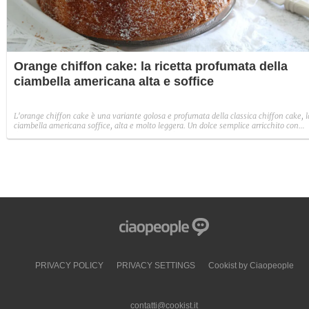
Orange chiffon cake: la ricetta profumata della
ciambella americana alta e soffice
L'orange chiffon cake è una variante golosa e profumata della classica chiffon cake, l
ciambella americana soffice, alta e molto leggera. Un dolce semplice arricchito con
l'arancia per rendere la chiffon cake ancora più squisita.
PRIVACY POLICY
PRIVACY SETTINGS
Cookist by Ciaopeople
contatti@cookist.it