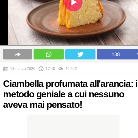
138
13 marzo 2020
17:40
46.542
Ciambella profumata all'arancia: i
metodo geniale a cui nessuno
aveva mai pensato!