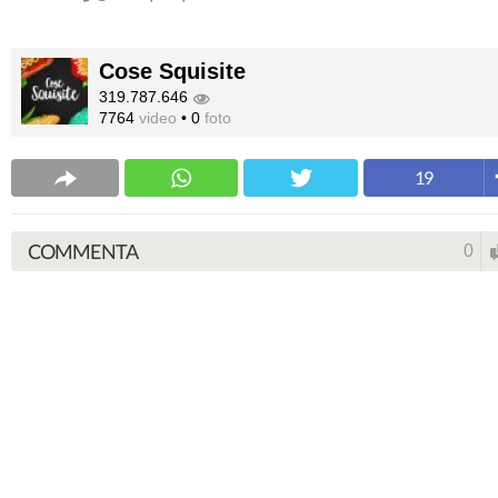
Cose Squisite
319.787.646
7764
video
•
0
foto
19
COMMENTA
0