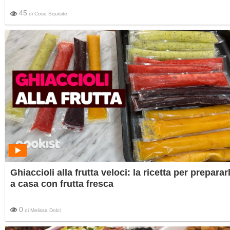
45
di
Cose Squisite
Ghiaccioli alla frutta veloci: la ricetta per prepararl
a casa con frutta fresca
0
di
Melissa Dolci