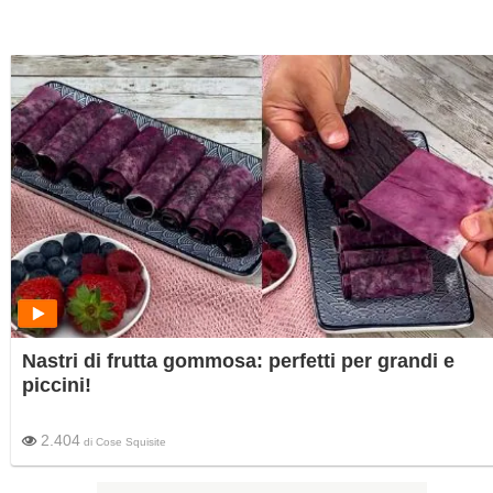
Nastri di frutta gommosa: perfetti per grandi e
piccini!
2.404
di
Cose Squisite