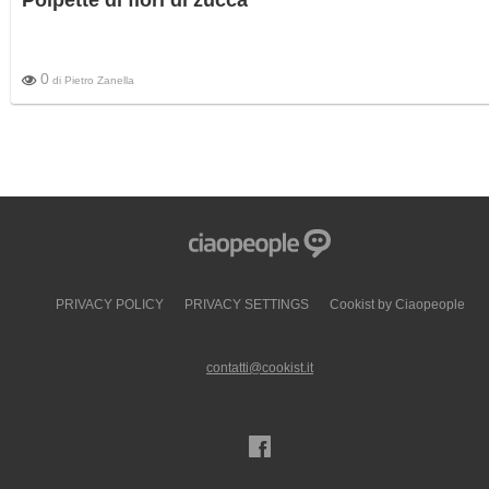
Polpette di fiori di zucca
0
di
Pietro Zanella
PRIVACY POLICY
PRIVACY SETTINGS
Cookist by Ciaopeople
contatti@cookist.it