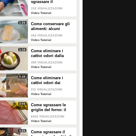
sgrassare il
portaposate: il rimedio
152
VISUALIZZAZIONI
naturale
Video Tutorial
1:26
Come conservare gli
alimenti: alcuni
consigli utili da
264
VISUALIZZAZIONI
seguire
Video Tutorial
Come pulire il pavimento
Come pulire i pavimenti
1:16
Come eliminare i
della cucina
con ingredienti naturali
cattivi odori dalla
cucina: il metodo
350
VISUALIZZAZIONI
naturale
Video Tutorial
0:49
Come eliminare i
PLAY
PLAY
cattivi odori dai
contenitori o dai
211
VISUALIZZAZIONI
7045
• di
Video Tutorial
105119
• di
Video Tutorial
vasetti
Video Tutorial
Come pulire il pavimento
Come pulire i pavimento
3:04
Come sgrassare le
con 2 ingredienti: facile,
con un metodo economico
griglie del forno: il
veloce e utile
metodo efficace
ed efficace
6425
VISUALIZZAZIONI
Video Tutorial
3:31
Come sgrassare il
PLAY
PLAY