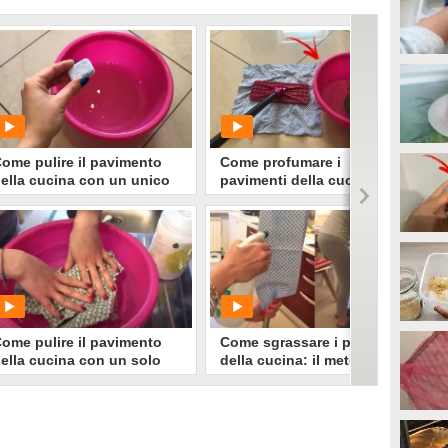
ome pulire il pavimento
Come profumare i
ella cucina con un unico
pavimenti della cucina con
ngrediente
l'alloro
PLAY
PLAY
94669
• di
Video Tutorial
3929
• di
Video Tutorial
ome pulire il pavimento
Come sgrassare i pavimenti
ella cucina con un solo
della cucina: il metodo
ngrediente
pratico e veloce
PLAY
PLAY