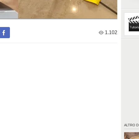
Vediamo
economic
Occorre
Bacinel
3 litri d
1.102
1 cucch
1 cucchi
1 cucchi
Stracci
Proced
1. Riem
2. Aggiu
3. Mesco
4. Immer
strizzal
5. Lava 
Fonte/V
https:
ALTRO D