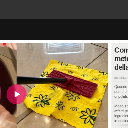
Come
meto
dell
pubblicato
Quando s
sempre a
di pulirl
Molto sp
effetti 
ingredie
in cucin