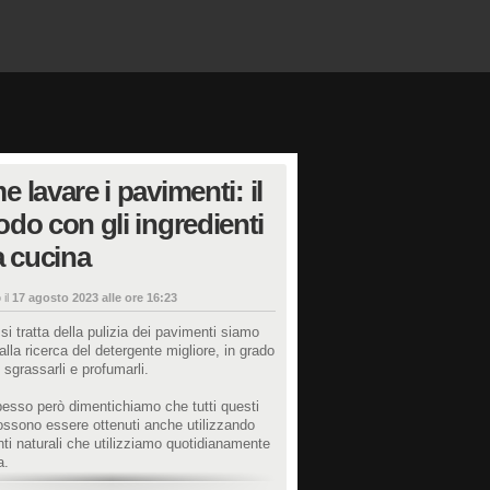
 lavare i pavimenti: il
do con gli ingredienti
a cucina
 il
17 agosto 2023 alle ore 16:23
i tratta della pulizia dei pavimenti siamo
lla ricerca del detergente migliore, in grado
i, sgrassarli e profumarli.
esso però dimentichiamo che tutti questi
possono essere ottenuti anche utilizzando
nti naturali che utilizziamo quotidianamente
a.