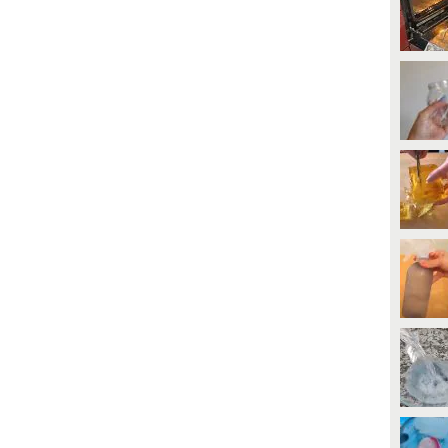
5482
• di
Video Tutorial
4194
• di
Video Tutorial