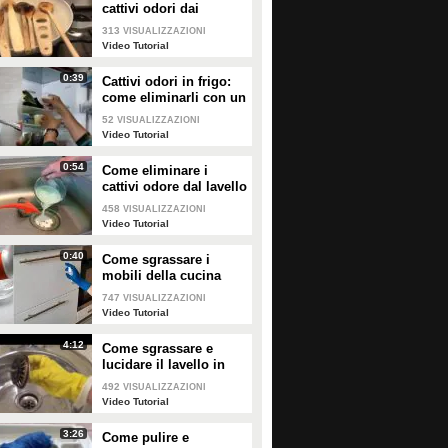
cattivi odori dai
mestoli di legno
313
VISUALIZZAZIONI
Video Tutorial
0:39
Cattivi odori in frigo:
come eliminarli con un
rimedio naturale
52
VISUALIZZAZIONI
Video Tutorial
0:54
Come eliminare i
cattivi odore dal lavello
della cucina
458
VISUALIZZAZIONI
Video Tutorial
0:40
Come sgrassare i
mobili della cucina
senza rovinare le
747
VISUALIZZAZIONI
superfici
Video Tutorial
4:12
Come sgrassare e
lucidare il lavello in
acciaio della cucina
492
VISUALIZZAZIONI
Video Tutorial
3:26
Come pulire e