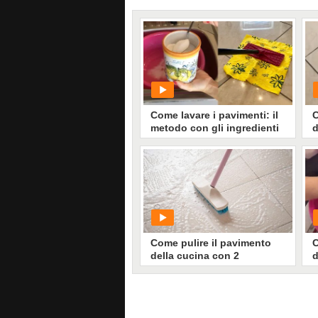
Come lavare i pavimenti: il
C
metodo con gli ingredienti
d
della cucina
i
PLAY
1102
• di
Video Tutorial
Come pulire il pavimento
C
della cucina con 2
d
ingredienti
i
PLAY