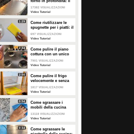
forno in profondità: il
trucchetto con la
17382
VISUALIZZAZIONI
214273
• di
Video Tutorial
65871
• di
Video Tutorial
stagnola
Video Tutorial
1:29
Come riutilizzare le
spugnette per i piatti: il
metodo utile da
697
VISUALIZZAZIONI
provare
Video Tutorial
2:34
Come pulire il piano
cottura con un unico
ingredienti naturale
7901
VISUALIZZAZIONI
Video Tutorial
2:50
Come pulire il frigo
velocemente e senza
fatica
1817
VISUALIZZAZIONI
Video Tutorial
0:54
Come sgrassare i
mobili della cucina
con ingredienti
13118
VISUALIZZAZIONI
casalinghi
Video Tutorial
0:34
Come sgrassare le
piastrella della cucina: