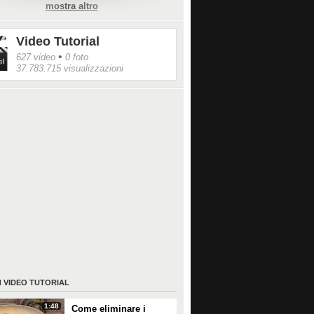
 quindi un metodo semplice, efficace ed
mostra altro
o per pulire i pavimenti.
Video Tutorial
nte
la o secchio
•
627 video
0 foto
i acqua
37.783.715 visualizzazioni
iaio di soda
aio di succo di limone
aio di sale
o
imento
pi un secchio d'acqua.
ngi soda, succo di limone e sale.
la bene, poi lascia riposare 15 minuti.
gi lo straccio nella soluzione ottenuta e
o bene.
il pavimento.
ideo: A Casa Di Fabiana
//www.youtube.com/watch?v=XHjVOFbLEdM
I
VIDEO TUTORIAL
1:48
Come eliminare i