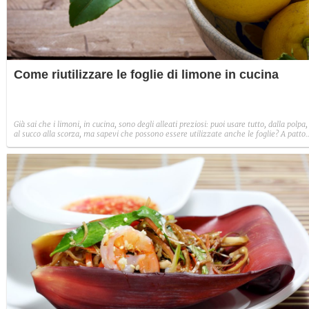
Come riutilizzare le foglie di limone in cucina
Già sai che i limoni, in cucina, sono degli alleati preziosi: puoi usare tutto, dalla polpa,
al succo alla scorza, ma sapevi che possono essere utilizzate anche le foglie? A patto
che si tratti di limoni biologici, infatti, le foglie sono un elemento molto utile: ecco i
principali impieghi in cucina delle foglie di limone.