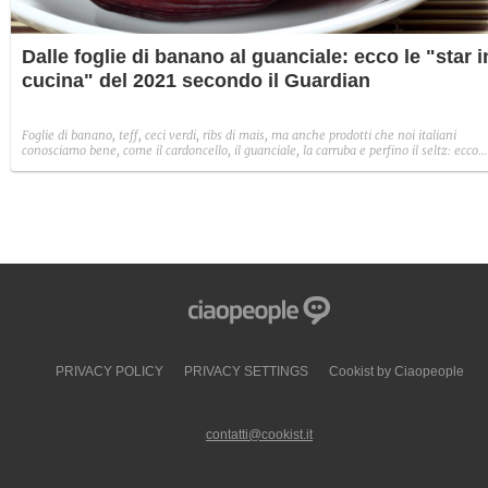
Dalle foglie di banano al guanciale: ecco le "star i
cucina" del 2021 secondo il Guardian
Foglie di banano, teff, ceci verdi, ribs di mais, ma anche prodotti che noi italiani
conosciamo bene, come il cardoncello, il guanciale, la carruba e perfino il seltz: ecco
quali saranno i prodotti più popolari del 2021, amati non solo dai cuochi ma anche dai
clienti, secondo il quotidiano inglese The Guardian.
PRIVACY POLICY
PRIVACY SETTINGS
Cookist by Ciaopeople
contatti@cookist.it