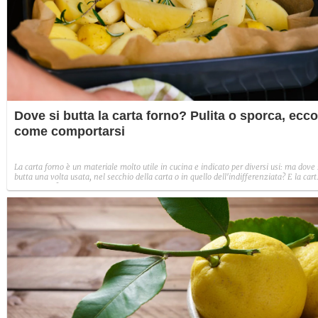
Dove si butta la carta forno? Pulita o sporca, ecco
come comportarsi
La carta forno è un materiale molto utile in cucina e indicato per diversi usi: ma dove 
butta una volta usata, nel secchio della carta o in quello dell'indifferenziata? E la cart
forno pulita?