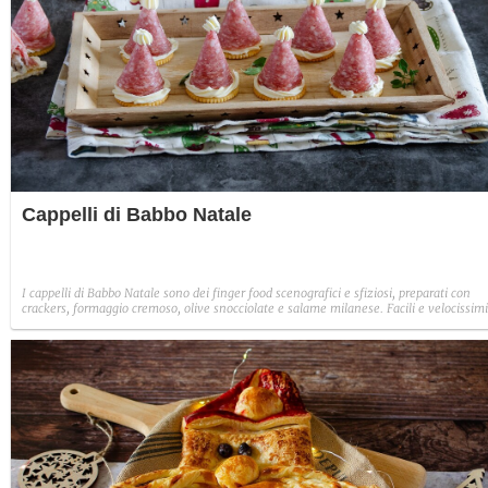
Cappelli di Babbo Natale
I cappelli di Babbo Natale sono dei finger food scenografici e sfiziosi, preparati con
crackers, formaggio cremoso, olive snocciolate e salame milanese. Facili e velocissimi
sono perfetti come antipasto o aperitivo natalizio.