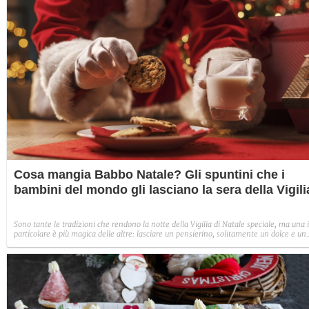
Cosa mangia Babbo Natale? Gli spuntini che i
bambini del mondo gli lasciano la sera della Vigili
Sono tante le tradizioni che rendono la notte della Vigilia di Natale speciale, ma una 
particolare è più magica delle altre: lasciare un pensierino, solitamente un dolce e un
bevanda, per ringraziare Babbo Natale. Vieni con noi in un viaggio intorno al mondo
alla scoperta di cosa mangia Babbo Natale.