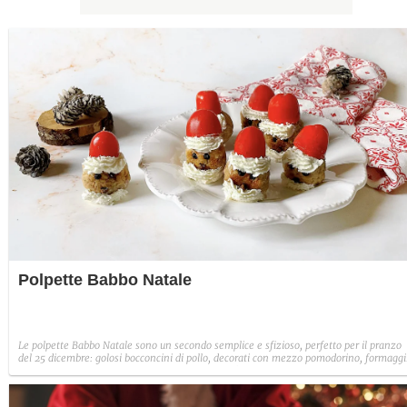
Polpette Babbo Natale
Le polpette Babbo Natale sono un secondo semplice e sfizioso, perfetto per il pranzo
del 25 dicembre: golosi bocconcini di pollo, decorati con mezzo pomodorino, formaggi
pepe in grani e chiodi di garofano per simulare l'aspetto di Babbo Natale.