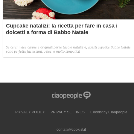
Cupcake natalizi: la ricetta per fare in casa i
dolcetti a forma di Babbo Natale
Se cerchi idee carine e originali per le tavole natalizie, questi cupcake Babbo Natale
sono perfetti: facilissimi, veloci e molto simpatici!
PRIVACY POLICY
PRIVACY SETTINGS
Cookist by Ciaopeople
contatti@cookist.it