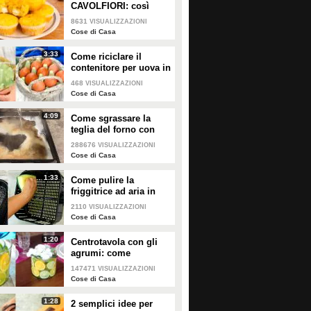
CAVOLFIORI: così
gonfi e deliziosi!
8631
VISUALIZZAZIONI
Cose di Casa
3:33
Come riciclare il
contenitore per uova in
un bellissimo cestino
468
VISUALIZZAZIONI
Cose di Casa
4:09
Come sgrassare la
teglia del forno con
soli 2 ingredienti!
288676
VISUALIZZAZIONI
Cose di Casa
1:33
Come pulire la
friggitrice ad aria in
pochi passaggi!
2110
VISUALIZZAZIONI
Cose di Casa
1:20
Centrotavola con gli
agrumi: come
arricchire e profumare
147471
VISUALIZZAZIONI
la tua tavola!
Cose di Casa
1:28
2 semplici idee per