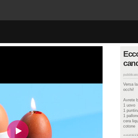
Ecc
cand
pubblicato
Versa la
occhi!
Avrete b
1 uovo
1 puntin
1 pallon
cera liq
cotone
PREPA