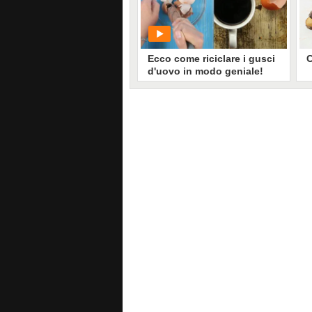
948
• di
Cose di Casa
Ecco come riciclare i gusci
C
d'uovo in modo geniale!
L
u
c
p
PLAY
a
u
g
1287
• di
Migliori idee in cucina
p