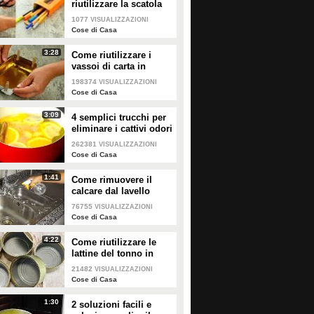
riutilizzare la scatola
della pasta!
1077
VISUALIZZAZIONI
Cose di Casa
3:28
Come riutilizzare i
vassoi di carta in
modo geniale!
198374
VISUALIZZAZIONI
Cose di Casa
3:09
4 semplici trucchi per
eliminare i cattivi odori
in cucina!
262381
VISUALIZZAZIONI
Cose di Casa
1:41
Come rimuovere il
calcare dal lavello
76755
VISUALIZZAZIONI
Cose di Casa
4:22
Come riutilizzare le
Come realizzare una
Candela di burro
lattine del tonno in
candela all'interno di una
commestibile: la ricetta del
modo pratico e
21482
VISUALIZZAZIONI
tazza
centrotavola sfizioso per le
geniale!
Cose di Casa
feste
1:30
2 soluzioni facili e
PLAY
PLAY