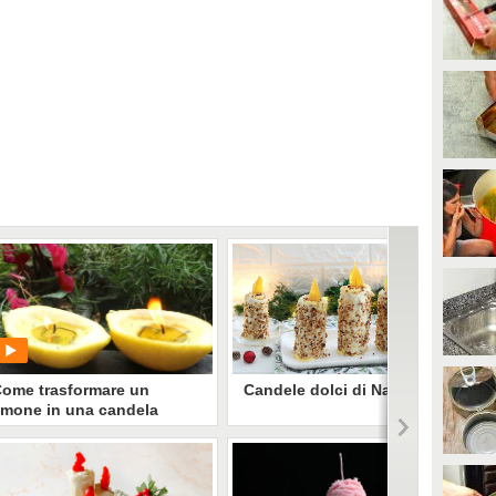
ome trasformare un
Candele dolci di Natale
imone in una candela
rofumata
Le candele dolci di Natale sono un
dessert goloso, ideale anche come
centrotavola natalizio: cilindri di
pasta frolla, farciti con crema
PLAY