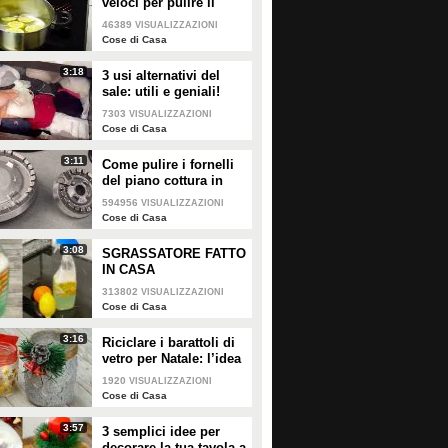
veloci per pulire il
forno!
46389
VISUALIZZAZIONI
2105
• di
Cose di Casa
0
• di
Redazione Cucina
Cose di Casa
3:18
3 usi alternativi del
Come fare un uovo a forma
Toast all'uovo: la ricetta da
sale: utili e geniali!
di cuore
provare assolutamente
7303
VISUALIZZAZIONI
Cose di Casa
3:11
Come pulire i fornelli
PLAY
PLAY
del piano cottura in
pochi e semplici passi!
594956
VISUALIZZAZIONI
Cose di Casa
1094
• di
Cose di Casa
0
• di
Redazione Cucina
3:08
SGRASSATORE FATTO
IN CASA
313802
VISUALIZZAZIONI
Cose di Casa
3:16
Riciclare i barattoli di
vetro per Natale: l’idea
creativa per abbellire la
1920
VISUALIZZAZIONI
tua tavola!
Cose di Casa
3:57
3 semplici idee per
decorare la tua tavola a