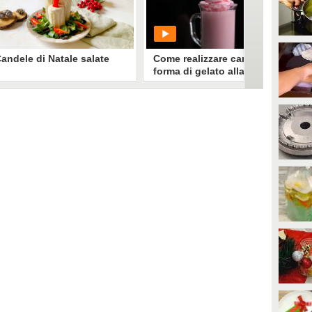
pasticciera, ricoperti con il
cioccolato bianco e la granella di
nocciole e sormontati da una
12404
• di
Cose di Casa
fiamma di caramello.
andele di Natale salate
Come realizzare candele a
forma di gelato alla fragola
e caffè con panna!
e candele di Natale salate sono
n antipasto di festa ideale per il
enone della Vigilia: rotolini di
ancarrè, farciti con tonno,
PLAY
cciughe e maionese, ricoperti con
na cremosa besciamella e
uarniti con uno spicchio di
673
• di
Cose di Casa
omodorino.