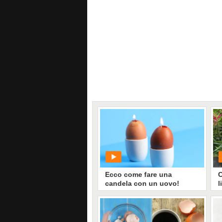
Ecco come fare una
C
candela con un uovo!
l
p
PLAY