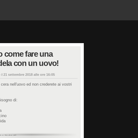
o come fare una
ela con un uovo!
 il
21 settembre 2018 alle ore 16:05
 cera nell'uovo ed non crederete ai vostri
isogno di:
a
cino
uida
RAZIONE