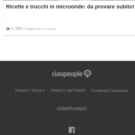
Ricette e trucchi in microonde: da provare subito!
4.395
di
Migliori idee in cucina
PRIVACY POLICY
PRIVACY SETTINGS
Cookist by Ciaopeople
contatti@cookist.it