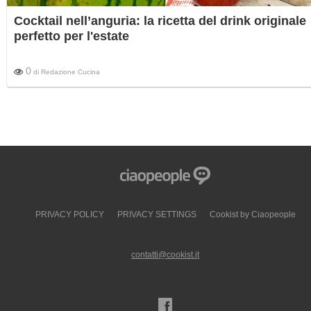
Cocktail nell’anguria: la ricetta del drink originale
perfetto per l'estate
0
di
Redazione Cucina
PRIVACY POLICY
PRIVACY SETTINGS
Cookist by Ciaopeople
contatti@cookist.it