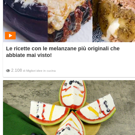
Le ricette con le melanzane più originali che
abbiate mai visto!
2.108
di
Migliori idee in cucina