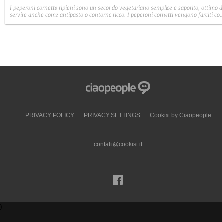
I peperoni cornetto ripieni sono un secondo vegetariano semplice e saporito, ottimo 
servire anche come antipasto o contorno ricco. I peperoni cornetti vengono farciti co
un ripieno a base di pane raffermo, olive, capperi, scamorza e pomodori a dadini, e
cotti poi in forno: per un risultato goloso e filante.
PRIVACY POLICY
PRIVACY SETTINGS
Cookist by Ciaopeople
contatti@cookist.it
)