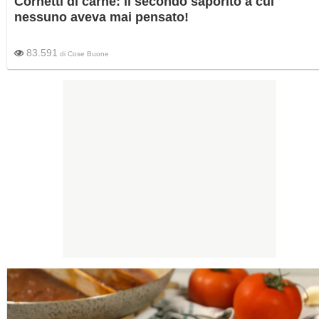
Cornetti di carne: il secondo saporito a cui
nessuno aveva mai pensato!
83.591
di
Cose Buone