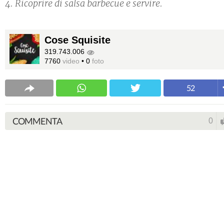
4. Ricoprire di salsa barbecue e servire.
Cose Squisite
319.743.006
7760
video
•
0
foto
52
COMMENTA
0