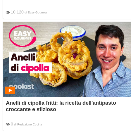
10.120
di
Easy Gourmet
Anelli di cipolla fritti: la ricetta dell'antipasto
croccante e sfizioso
0
di
Redazione Cucina