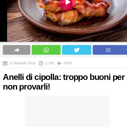
52
21 febbraio 2018
12:06
4.685
Anelli di cipolla: troppo buoni per
non provarli!