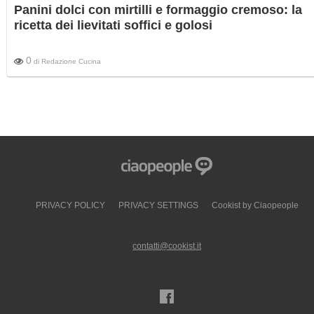
Panini dolci con mirtilli e formaggio cremoso: la
ricetta dei lievitati soffici e golosi
0
di
Redazione Cucina
PRIVACY POLICY
PRIVACY SETTINGS
Cookist by Ciaopeople
contatti@cookist.it