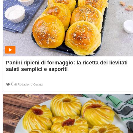
Panini ripieni di formaggio: la ricetta dei lievitati
salati semplici e saporiti
0
di
Redazione Cucina