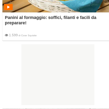
Panini al formaggio: soffici, filanti e facili da
preparare!
1.599
di
Cose Squisite