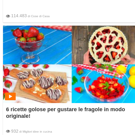
114.483
di
Cose di Casa
6 ricette golose per gustare le fragole in modo
originale!
932
di
Migliori idee in cucina