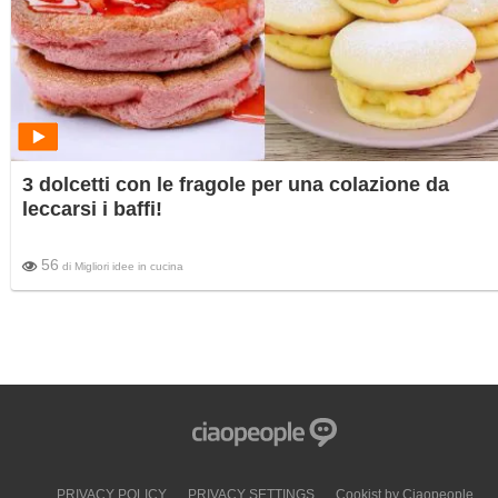
3 dolcetti con le fragole per una colazione da
leccarsi i baffi!
56
di
Migliori idee in cucina
PRIVACY POLICY
PRIVACY SETTINGS
Cookist by Ciaopeople