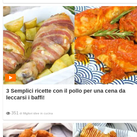
3 Semplici ricette con il pollo per una cena da
leccarsi i baffi!
351
di
Migliori idee in cucina