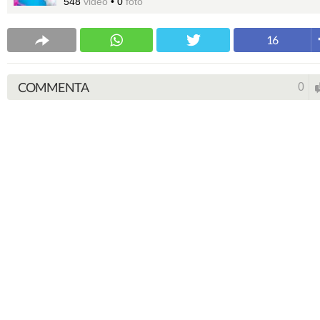
548
video
•
0
foto
16
COMMENTA
0