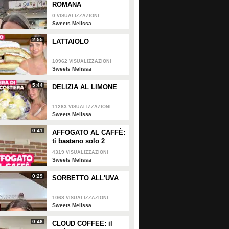
terrà la forma
ROMANA
rna a 175°C per 25/30 minuti circa.
0
VISUALIZZAZIONI
Sweets Melissa
2:55
LATTAIOLO
10962
VISUALIZZAZIONI
Sweets Melissa
5:44
DELIZIA AL LIMONE
11283
VISUALIZZAZIONI
Sweets Melissa
0:41
AFFOGATO AL CAFFÈ:
ti bastano solo 2
INGREDIENTI!
4319
VISUALIZZAZIONI
Sweets Melissa
0:29
SORBETTO ALL'UVA
1068
VISUALIZZAZIONI
Sweets Melissa
0:46
CLOUD COFFEE: il