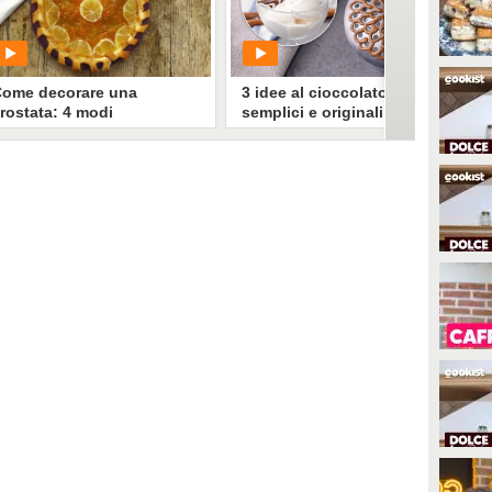
89
• di
Sweets Melissa
263
• di
Cose Squisite
ome decorare una
3 idee al cioccolato
rostata: 4 modi
semplici e originali per
emplicissimi per modellare
decorare il tuo gelato
a pasta frolla!
PLAY
PLAY
3958
• di
Cose Squisite
0
• di
Redazione Cucina