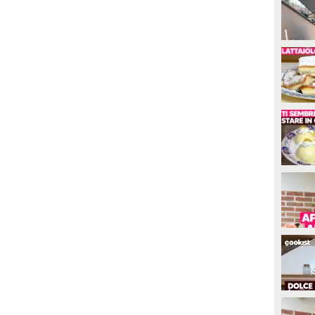
così man
10. Info