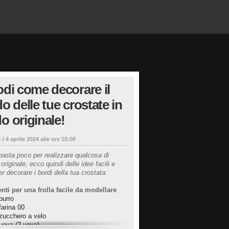
di come decorare il
o delle tue crostate in
 originale!
 il
4 aprile 2024 alle ore 15:00
basta poco per realizzare qualcosa di
originale, ecco quindi delle idee facili e
er decorare i bordi della tua crostata:
nti per una frolla facile da modellare
burro
farina 00
zucchero a velo
uova (2 uova)