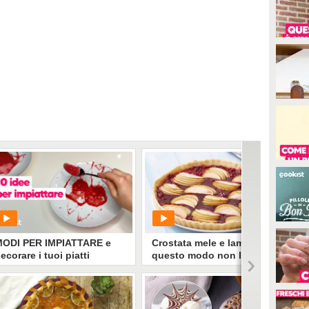
MODI PER IMPIATTARE e
Crostata mele e lamponi: in
ecorare i tuoi piatti
questo modo non l'avete
mai decorata!
PLAY
PLAY