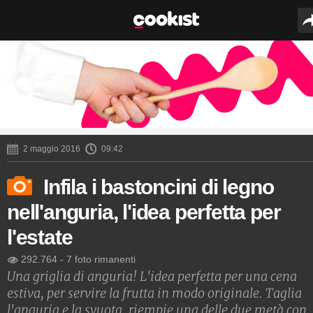
2 maggio 2016
09:42
Infila i bastoncini di legno
nell'anguria, l'idea perfetta per
l'estate
292.764
-
7 foto rimanenti
Una griglia di anguria! L'idea perfetta per una cena
estiva, per servire la frutta in modo originale. Taglia
l'anguria e la svuota, riempie una delle due metà con