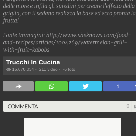
delle more e infila gli spiedini per creare l'effetto della
griglia, con il sedano realizza la base ed ecco pronta la
frutta!
Fonte Immagini:
http://www.sheknows.com/food-
and-recipes/articles/1004269/watermelon-grill-
with-fruit-kabobs
Trucchi In Cucina
15.670.034
-
211 video
-
-6 foto
1
COMMENTA
0