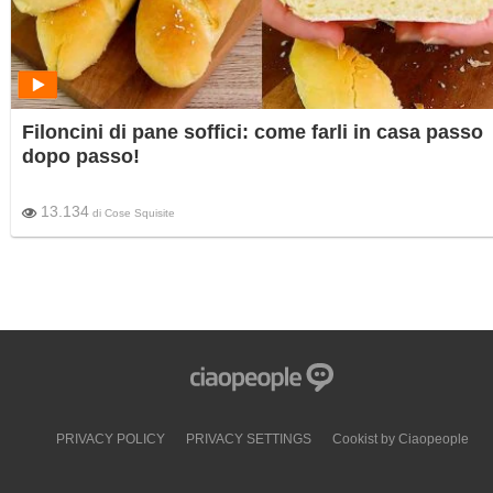
Filoncini di pane soffici: come farli in casa passo
dopo passo!
13.134
di
Cose Squisite
PRIVACY POLICY
PRIVACY SETTINGS
Cookist by Ciaopeople