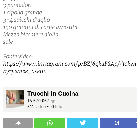
3 pomodori
1 cipolla grande
3-4 spicchi d'aglio
150 grammi di carne arrostita
Mezzo bicchiere d'olio
sale
Fonte video:
https://www.instagram.com/p/BZJ6qkgF8Ap/?taken
by=yemek_askim
Trucchi In Cucina
15.670.067
211
video
•
-6
foto
14