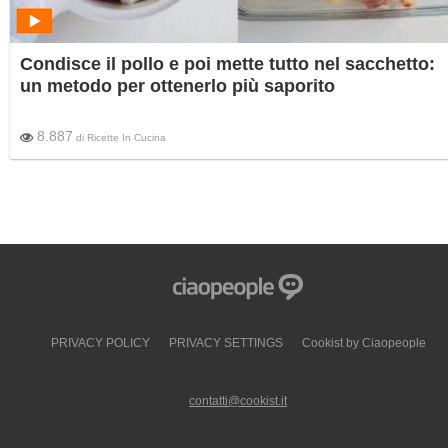
Condisce il pollo e poi mette tutto nel sacchetto:
un metodo per ottenerlo più saporito
8.887
di
Ricette In Cucina
PRIVACY POLICY
PRIVACY SETTINGS
Cookist by Ciaopeople
contatti@cookist.it