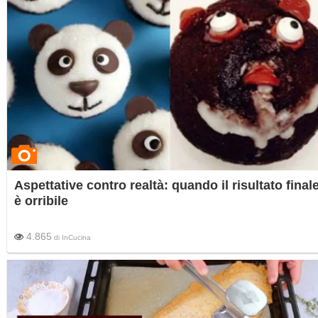
Aspettative contro realtà: quando il risultato final
è orribile
4.865
di
InCucina