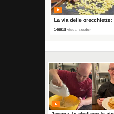
La via delle orecchiette: 
146918
visualizzazioni
PLAY