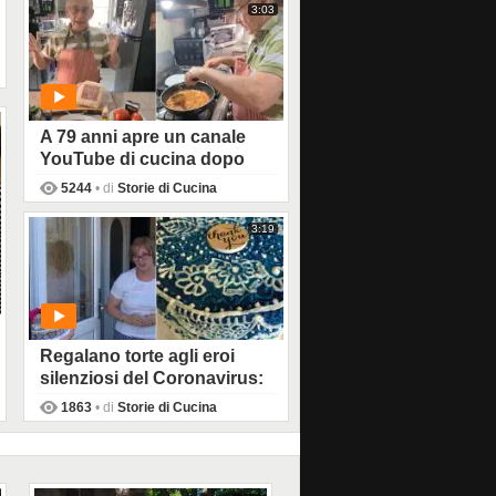
3:03
PLAY
A 79 anni apre un canale
YouTube di cucina dopo
aver perso il lavoro a causa
5244
• di
Storie di Cucina
del Coronavirus
3:19
PLAY
Regalano torte agli eroi
silenziosi del Coronavirus:
"Grazie per quello che fate"
1863
• di
Storie di Cucina
PLAY