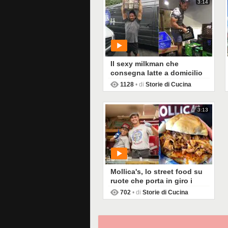
3:14
Il sexy milkman che
consegna latte a domicilio
ha conquistato New York
1128
• di
Storie di Cucina
col suo fisico statuario
3:13
PLAY
Mollica's, lo street food su
ruote che porta in giro i
sapori autentici della
702
• di
Storie di Cucina
Toscana