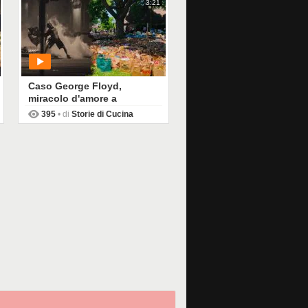
3:21
Caso George Floyd,
miracolo d'amore a
Minneapolis: migliaia di
395
• di
Storie di Cucina
donazioni per i bambini in
difficoltà
PLAY