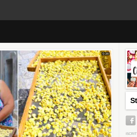
0:36
St
ISCRIT