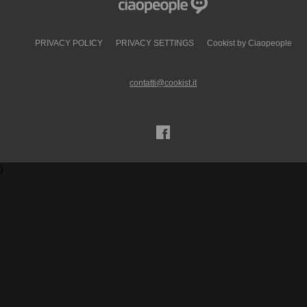
PRIVACY POLICY
PRIVACY SETTINGS
Cookist by Ciaopeople
contatti@cookist.it
)