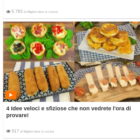
5.782
di
Migliori idee in cucina
4 Idee veloci e sfiziose che non vedrete l'ora di
provare!
917
di
Migliori idee in cucina