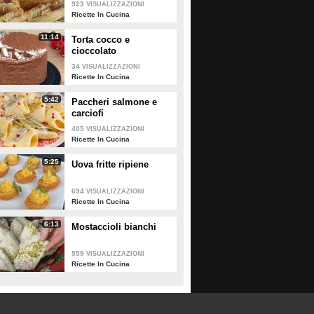
923
VISUALIZZAZIONI
Ricette In Cucina
11:14
Torta cocco e
cioccolato
34
VISUALIZZAZIONI
Ricette In Cucina
5:42
Paccheri salmone e
carciofi
405
VISUALIZZAZIONI
Ricette In Cucina
5:25
Uova fritte ripiene
694
VISUALIZZAZIONI
Ricette In Cucina
6:13
Mostaccioli bianchi
559
VISUALIZZAZIONI
Ricette In Cucina