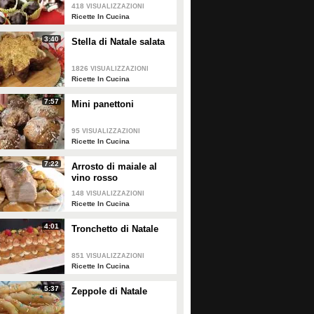
tonno, maionese e capperi per un
418
VISUALIZZAZIONI
risultato cremoso e invitante.
Ricette In Cucina
Potete servirlo come secondo
piatto, accompagnandolo con
3:40
Stella di Natale salata
un'insalata fresca di stagione: se
dovesse restare dopo il pasto,
conservatelo per farcire dei
1826
VISUALIZZAZIONI
golosissimi panini. Scoprite come
Ricette In Cucina
realizzare questo piatto seguendo
la nostra ricetta.
7:57
Mini panettoni
95
VISUALIZZAZIONI
Ricette In Cucina
7:22
Arrosto di maiale al
vino rosso
148
VISUALIZZAZIONI
Ricette In Cucina
4:01
Tronchetto di Natale
851
VISUALIZZAZIONI
Ricette In Cucina
5:37
Zeppole di Natale