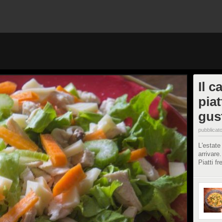
Il c
piat
gust
pubblicato
L'estate
arrivare
Piatti fr