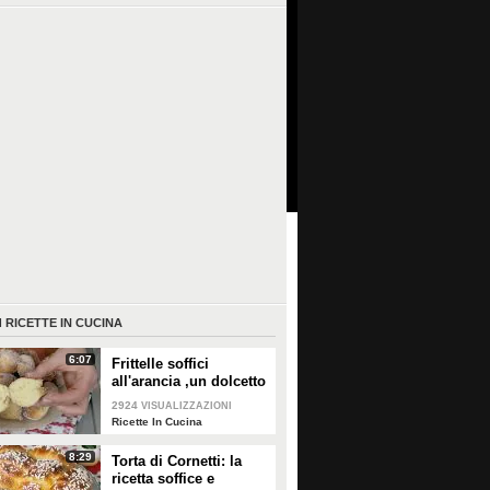
I
RICETTE IN CUCINA
6:07
Frittelle soffici
all'arancia ,un dolcetto
perfetto per il
2924
VISUALIZZAZIONI
carnevale Ricetta facile
Ricette In Cucina
8:29
Torta di Cornetti: la
ricetta soffice e