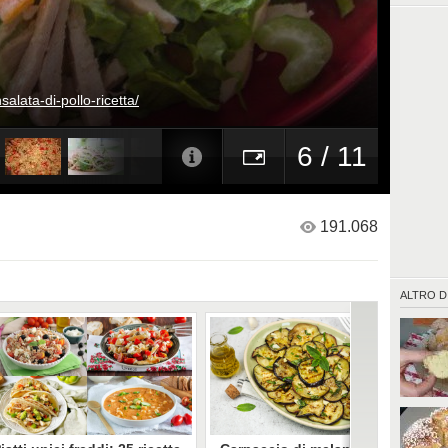
salata-di-pollo-ricetta/
6 / 11
191.068
ALTRO D