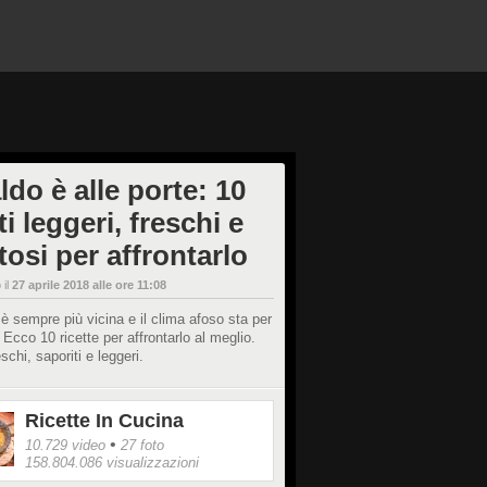
aldo è alle porte: 10
ti leggeri, freschi e
osi per affrontarlo
 il
27 aprile 2018 alle ore 11:08
 è sempre più vicina e il clima afoso sta per
. Ecco 10 ricette per affrontarlo al meglio.
eschi, saporiti e leggeri.
Ricette In Cucina
•
10.729 video
27 foto
158.804.086 visualizzazioni