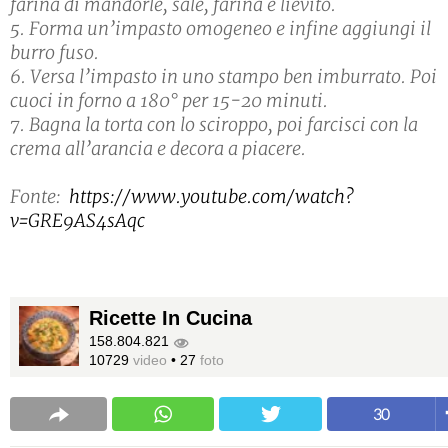
farina di mandorle, sale, farina e lievito.
5. Forma un’impasto omogeneo e infine aggiungi il
burro fuso.
6. Versa l’impasto in uno stampo ben imburrato. Poi
cuoci in forno a 180° per 15-20 minuti.
7. Bagna la torta con lo sciroppo, poi farcisci con la
crema all’arancia e decora a piacere.
Fonte:
https://www.youtube.com/watch?
v=GRE9AS4sAqc
Ricette In Cucina
158.804.821
10729
video
•
27
foto
30