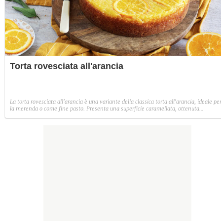
Torta rovesciata all'arancia
La torta rovesciata all'arancia è una variante della classica torta all'arancia, ideale pe
la merenda o come fine pasto. Presenta una superficie caramellata, ottenuta
disponendo fettine di arancia, burro e zucchero sul fondo dello stampo.