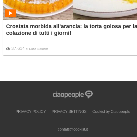
Crostata morbida all’arancia: la torta golosa per l
colazione di tutti i giorni!
37.614
di
Cose Squisite
PRIVACY POLICY
PRIVACY SETTINGS
Cookist by Ciaopeople
contatti@cookist.it