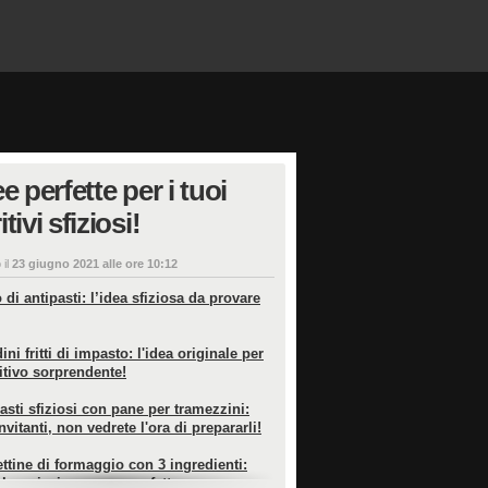
ee perfette per i tuoi
tivi sfiziosi!
 il
23 giugno 2021 alle ore 10:12
 di antipasti: l’idea sfiziosa da provare
ini fritti di impasto: l'idea originale per
itivo sorprendente!
pasti sfiziosi con pane per tramezzini:
invitanti, non vedrete l'ora di prepararli!
ettine di formaggio con 3 ingredienti:
 e buonissime, sono perfette come