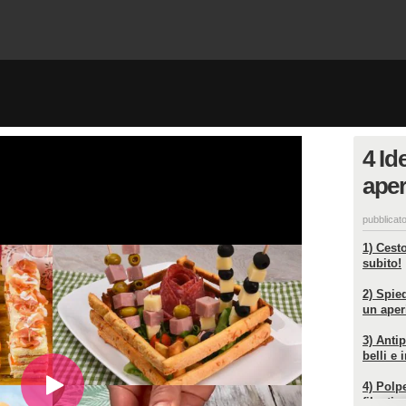
4 Id
aperi
pubblicato
1) Cesto
subito!
2) Spied
un aper
3) Anti
belli e 
4) Polp
filanti