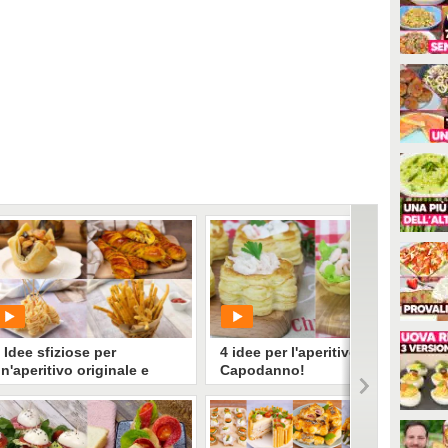
 Idee sfiziose per
4 idee per l'aperitivo di
n'aperitivo originale e
Capodanno!
ustoso!
PLAY
PLAY