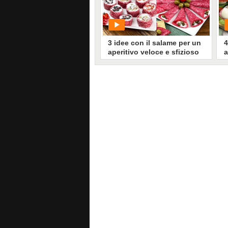
1000
• di
Migliori idee in cucina
3 idee con il salame per un
4
aperitivo veloce e sfizioso
a
PLAY
0
• di
Redazione Cucina