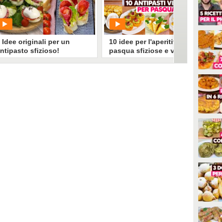
2138
• di
Migliori idee in cucina
5638
• di
Migliori idee in cucina
 Idee originali per un
10 idee per l'aperitivo di
ntipasto sfizioso!
pasqua sfiziose e veloci da
preparare
PLAY
PLAY
1034
• di
Migliori idee in cucina
0
• di
Redazione Cucina