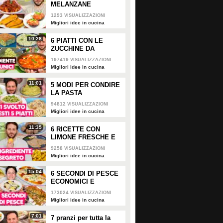
MELANZANE
1293
VISUALIZZAZIONI
Migliori idee in cucina
10:28
6 PIATTI CON LE
ZUCCHINE DA
LECCARSI I BAFFI!
197419
VISUALIZZAZIONI
Migliori idee in cucina
11:01
5 MODI PER CONDIRE
LA PASTA
94812
VISUALIZZAZIONI
Migliori idee in cucina
11:35
6 RICETTE CON
LIMONE FRESCHE E
PROFUMATE
9258
VISUALIZZAZIONI
Migliori idee in cucina
15:04
6 SECONDI DI PESCE
ECONOMICI E
SAPORITI
173024
VISUALIZZAZIONI
Migliori idee in cucina
7:01
7 pranzi per tutta la