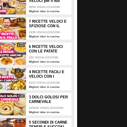
VELOCI per il tuo
PICNIC di
9059
VISUALIZZAZIONI
PASQUETTA!
52454
• di
Migliori idee in cucina
0
• di
Redazione Cucina
Migliori idee in cucina
8:52
7 RICETTE VELOCI E
3 aperitivi sfiziosi con pane
Tramezzini sfiziosi: 4 idee
SFIZIOSE CON IL
e formaggio: idee semplici
facili e saporite per farcirli
POLLO
2638
VISUALIZZAZIONI
e originali per stupire i tuoi
Migliori idee in cucina
ospiti
6:03
6 RICETTE VELOCI
PLAY
PLAY
CON LE PATATE
692
VISUALIZZAZIONI
Migliori idee in cucina
0
• di
Redazione Cucina
0
• di
Redazione Cucina
12:17
4 RICETTE FACILI E
VELOCI CON I
CARCIOFI
6223
VISUALIZZAZIONI
Migliori idee in cucina
9:20
3 DOLCI GOLOSI PER
CARNEVALE
235226
VISUALIZZAZIONI
Migliori idee in cucina
11:36
5 SECONDI DI CARNE
TENERI E SUCCOSI