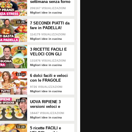
settimana senza forno
206167
VISUALIZZAZIONI
Migliori idee in cucina
11:26
7 SECONDI PIATTI da
fare in PADELLA!
114179
VISUALIZZAZIONI
Migliori idee in cucina
5:43
3 RICETTE FACILI E
VELOCI CON GLI
APSARAGI!
131876
VISUALIZZAZIONI
Migliori idee in cucina
15:14
6 dolci facili e veloci
con le FRAGOLE
9726
VISUALIZZAZIONI
Migliori idee in cucina
10:06
UOVA RIPIENE 3
Idee gustose per aperitivi
5 antipasti sfiziosi con
versioni veloci e
originali!
pane per tramezzini: idee
sfiziose da portare a
18447
VISUALIZZAZIONI
semplici e colorate ideali
Pasquetta
Migliori idee in cucina
per l'aperitivo
11:28
5 ricette FACILI e
PLAY
PLAY