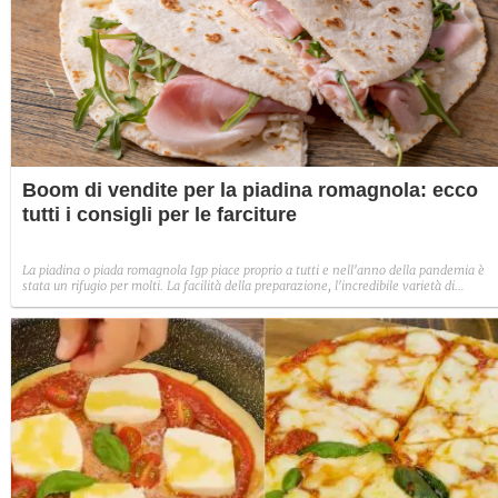
Boom di vendite per la piadina romagnola: ecco
tutti i consigli per le farciture
La piadina o piada romagnola Igp piace proprio a tutti e nell'anno della pandemia è
stata un rifugio per molti. La facilità della preparazione, l'incredibile varietà di
ingredienti con la quale si può farcire, ha conquistato il mercato, segnando un +23% 
vendite rispetto al 2019. Vediamo allora quali sono gli abbinamenti più gustosi per le
nostre piadine.