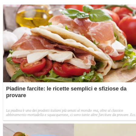
Piadine farcite: le ricette semplici e sfiziose da
provare
La piadina è uno dei prodotti italiani più amati al mondo: ma, oltre al classico
abbinamento mortadella e squacquerone, ci sono tante altre farciture da provare. Ecc
le migliori ricette per piadine farcite semplici e sfiziose.