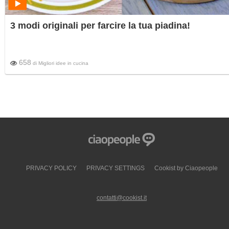
3 modi originali per farcire la tua piadina!
658
di
Migliori idee in cucina
PRIVACY POLICY
PRIVACY SETTINGS
Cookist by Ciaopeople
contatti@cookist.it