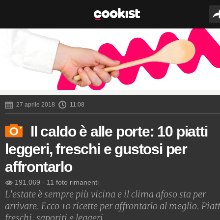
27 aprile 2018
11:08
Il caldo è alle porte: 10 piatti
leggeri, freschi e gustosi per
affrontarlo
191.069
-
11 foto rimanenti
L'estate è sempre più vicina e il clima afoso sta per
arrivare. Ecco 10 ricette per affrontarlo al meglio. Piatt
freschi, saporiti e leggeri.