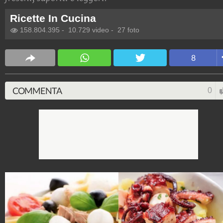
Ricette In Cucina
158.804.395
-
10.729 video
-
27 foto
8
COMMENTA
0