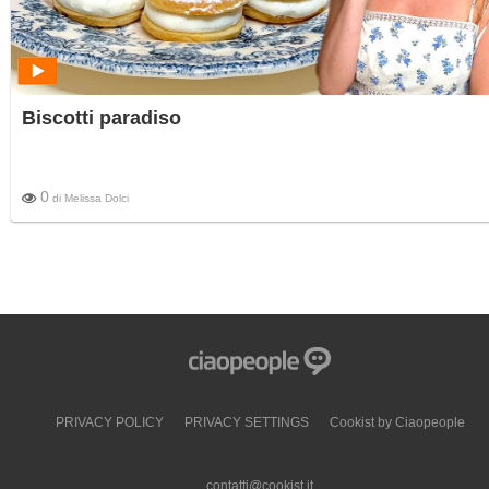
Biscotti paradiso
0
di
Melissa Dolci
PRIVACY POLICY
PRIVACY SETTINGS
Cookist by Ciaopeople
contatti@cookist.it