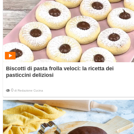
Biscotti di pasta frolla veloci: la ricetta dei
pasticcini deliziosi
0
di
Redazione Cucina