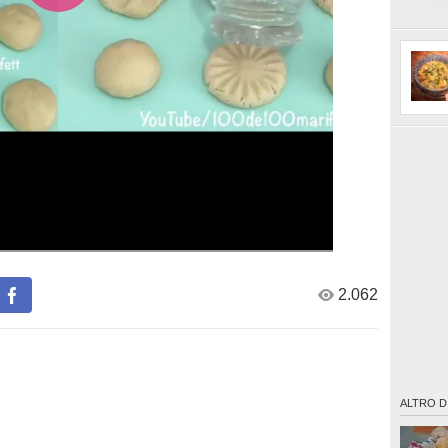
la marme
Fonte:
https:/
2.062
ALTRO D