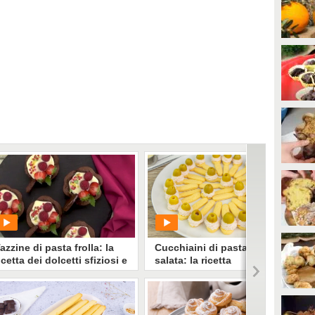
azzine di pasta frolla: la
Cucchiaini di pasta frolla
icetta dei dolcetti sfiziosi e
salata: la ricetta
cenografici
dell'antipasto sfizioso e
scenografico
PLAY
PLAY