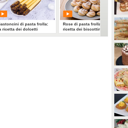
0
• di
Redazione Cucina
0
• di
Redazione Cucina
astoncini di pasta frolla:
Rose di pasta frolla: la
a ricetta dei dolcetti
ricetta dei biscottini friabili
emplici e sfiziosi
e sfiziosi
PLAY
PLAY
0
• di
Redazione Cucina
0
• di
Redazione Cucina