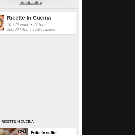
llata.
mostra altro
Ricette In Cucina
/www.instagram.com/100de100marifet/
•
10.729 video
27 foto
158.804.455 visualizzazioni
I
RICETTE IN CUCINA
6:07
Frittelle soffici