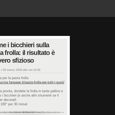
e i bicchieri sulla
 frolla: il risultato è
ero sfizioso
 il
30 marzo 2018 alle ore 11:50
ta per la pasta frolla:
ucina.fanpage.it/pasta-frolla-per-tutti-i-gusti/
 pronta, dividete la frolla in tante palline e
 i bicchieri (e anche altri strumenti se li
er decorarli.
 180° per 30 minuti
nche decidere di farcirli con la cioccolata o