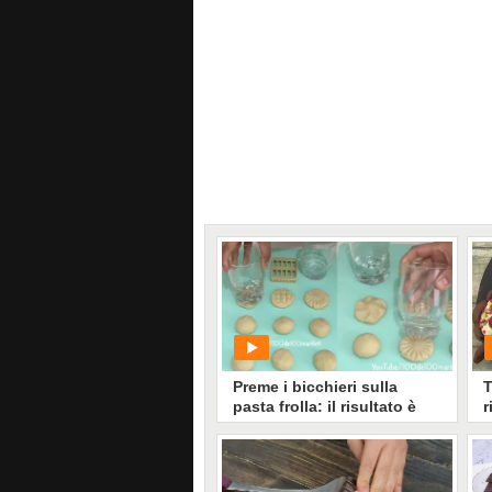
Preme i bicchieri sulla
T
pasta frolla: il risultato è
r
davvero sfizioso
s
PLAY