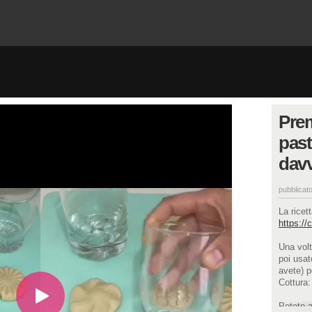
Prem
pasta
davv
pubblicato
La ricet
https://c
Una volta
poi usate
avete) p
Cottura:
Potete a