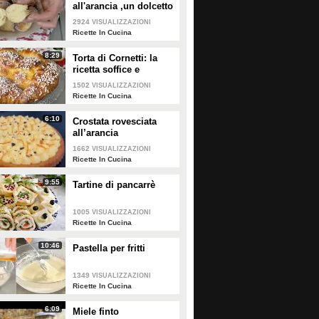
all'arancia ,un dolcetto
perfetto per il
2924
VISUALIZZAZIONI
carnevale Ricetta facile
Ricette In Cucina
8:29
Torta di Cornetti: la
ricetta soffice e
profumata per una
1502
VISUALIZZAZIONI
colazione speciale 🥐
Ricette In Cucina
6:10
Crostata rovesciata
all’arancia
1662
VISUALIZZAZIONI
Ricette In Cucina
9:55
Tartine di pancarrè
1005
VISUALIZZAZIONI
Ricette In Cucina
10:46
Pastella per fritti
1349
VISUALIZZAZIONI
Ricette In Cucina
6:09
Miele finto