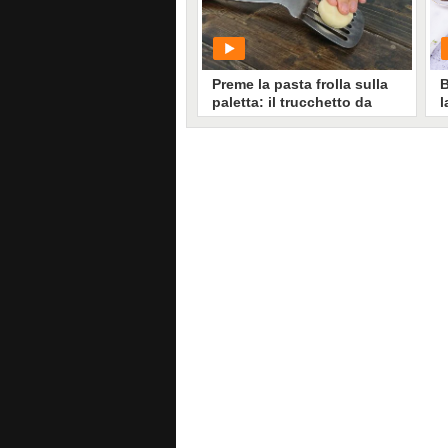
2062
• di
Ricette In Cucina
Preme la pasta frolla sulla
B
paletta: il trucchetto da
l
provare
s
PLAY
4390
• di
Cose di Casa