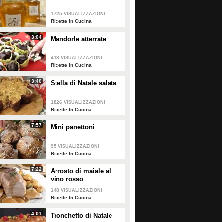
1725
VISUALIZZAZIONI
Ricette In Cucina
3:04
Mandorle atterrate
418
VISUALIZZAZIONI
Ricette In Cucina
3:40
Stella di Natale salata
1826
VISUALIZZAZIONI
Ricette In Cucina
7:57
Mini panettoni
95
VISUALIZZAZIONI
Ricette In Cucina
7:22
Arrosto di maiale al
Pasta frolla alla ricotta: la
Cestino di pasta frolla: la
vino rosso
ricetta alternativa per
ricetta sfiziosa e originale
148
VISUALIZZAZIONI
biscotti e crostate
da servire a fine pasto
Ricette In Cucina
La pasta frolla alla ricotta è la
variante leggera e alternativa alla
4:01
Tronchetto di Natale
classica pasta frolla, preparazione
PLAY