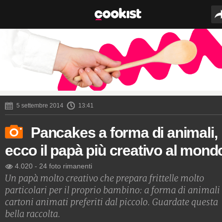
5 settembre 2014
13:41
Pancakes a forma di animali,
ecco il papà più creativo al mond
4.020
-
24 foto rimanenti
Un papà molto creativo che prepara frittelle molto
particolari per il proprio bambino: a forma di animali
cartoni animati preferiti dal piccolo. Guardate questa
bella raccolta.