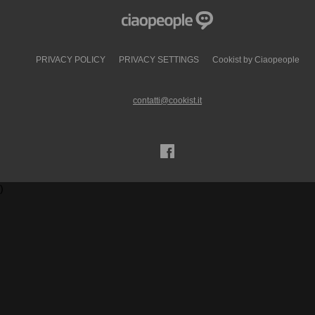
PRIVACY POLICY
PRIVACY SETTINGS
Cookist by Ciaopeople
contatti@cookist.it
)