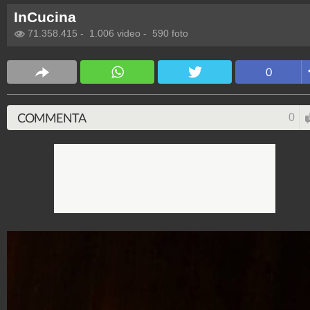
InCucina
71.358.415
-
1.006 video
-
590 foto
0
COMMENTA
0