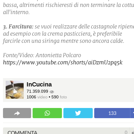
bassa, altrimenti rischieresti di non terminare la cott
all'interno.
3. Farcitura:
se vuoi realizzare delle castagnole ripien
ad esempio con la crema pasticciera, è preferibile
farcirle con una siringa mentre sono ancora calde.
Fonte/Video: Antonietta Polcaro
https://www.youtube.com/shorts/aiDzmU2pq5k
InCucina
71.359.099
1006
video
•
590
foto
133
COMMENTA
0