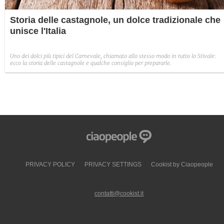
Storia delle castagnole, un dolce tradizionale che
unisce l'Italia
Uno dei dolci più tipici del Carnevale, chiamato allo stesso modo in tutto lo Stivale:
ecco la storia delle castagnole e qualche consiglio per prepararle.
PRIVACY POLICY
PRIVACY SETTINGS
Cookist by Ciaopeople
contatti@cookist.it