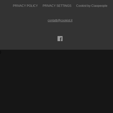
PRIVACY POLICY
PRIVACY SETTINGS
Cookist by Ciaopeople
contatti@cookist.it
)