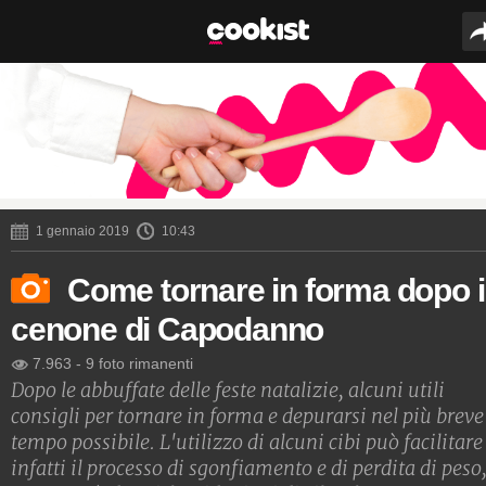
1 gennaio 2019
10:43
Come tornare in forma dopo i
cenone di Capodanno
7.963
-
9 foto rimanenti
Dopo le abbuffate delle feste natalizie, alcuni utili
consigli per tornare in forma e depurarsi nel più breve
tempo possibile. L'utilizzo di alcuni cibi può facilitare
infatti il processo di sgonfiamento e di perdita di peso