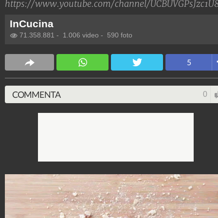
https://www.youtube.com/channel/UCBUVGPsJzc
InCucina
71.358.881
-
1.006 video
-
590 foto
5
COMMENTA
0