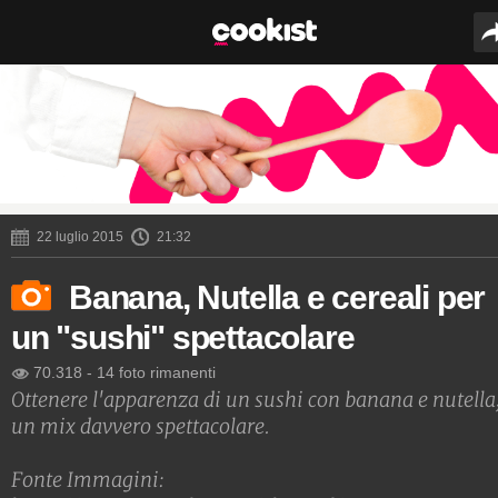
22 luglio 2015
21:32
Banana, Nutella e cereali per
un "sushi" spettacolare
70.318
-
14 foto rimanenti
Ottenere l'apparenza di un sushi con banana e nutella
un mix davvero spettacolare.
Fonte Immagini: