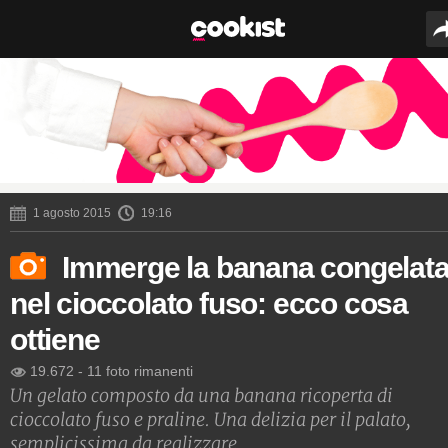
1 agosto 2015
19:16
Immerge la banana congelat
nel cioccolato fuso: ecco cosa
ottiene
19.672
-
11 foto rimanenti
Un gelato composto da una banana ricoperta di
cioccolato fuso e praline. Una delizia per il palato,
semplicissima da realizzare.