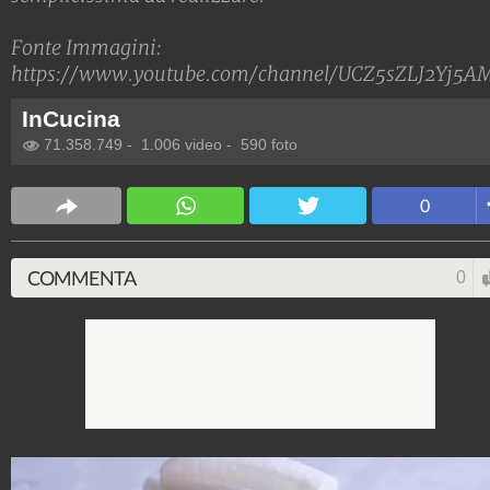
Fonte Immagini:
https://www.youtube.com/channel/UCZ5sZLJ2Yj5A
InCucina
71.358.749
-
1.006 video
-
590 foto
0
COMMENTA
0