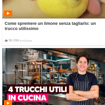
Come spremere un limone senza tagliarlo: un
trucco utilissimo
96.096
di
InCucina