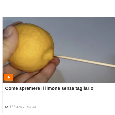
Come spremere il limone senza tagliarlo
165
di
Video Tutorial