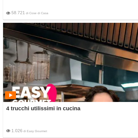
58.721
di
Cose di Casa
4 trucchi utilissimi in cucina
1.026
di
Easy Gourmet