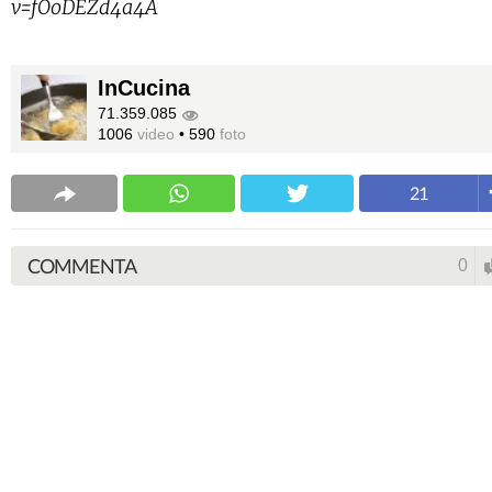
v=fOoDEZd4a4A
InCucina
71.359.085
1006
video
•
590
foto
21
COMMENTA
0