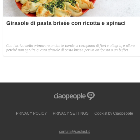
Girasole di pasta brisée con ricotta e spinaci
Con l'arrivo della primavera anche le tavole si riempiono di fiori e allegria, e allora
perché non servire questo girasole di pasta brisée per un antipasto o un buffet
scenografico?
PRIVACY POLICY
PRIVACY SETTINGS
Cookist by Ciaopeople
contatti@cookist.it