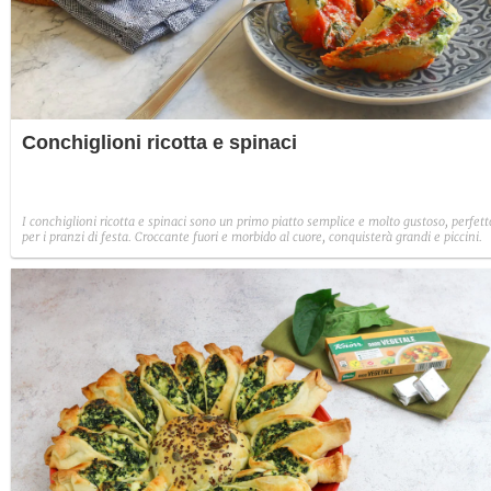
Conchiglioni ricotta e spinaci
I conchiglioni ricotta e spinaci sono un primo piatto semplice e molto gustoso, perfett
per i pranzi di festa. Croccante fuori e morbido al cuore, conquisterà grandi e piccini.