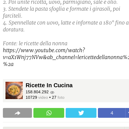
2. Poi unite ricotta, uovo, parmigiano, sale e olio.
3. Stendete la pasta sfoglia e formate i girasoli, poi
farciteli.
4. Spennellate con uovo, latte e infornate a 180° fino a
doratura.
Fonte: le ricette della nonna
https://www.youtube.com/watch?
v=aX1Wnj77NVw&ab_channel=lericettedellanonna%
%2a
Ricette In Cucina
158.804.292
10729
video
•
27
foto
4