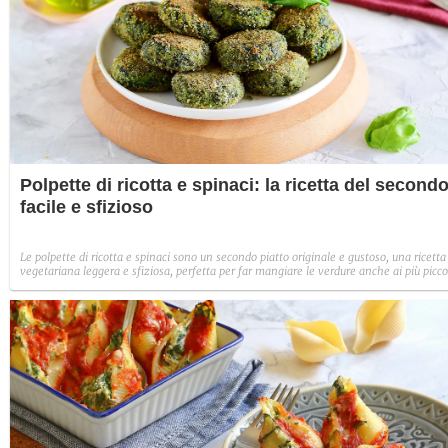
Polpette di ricotta e spinaci: la ricetta del second
facile e sfizioso
Le polpette di ricotta e spinaci sono un secondo piatto originale e gustoso, una ricetta
vegetariana leggera e sfiziosa, perfetta per far mangiare le verdure anche ai più picco
di casa.