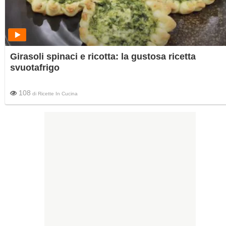
Girasoli spinaci e ricotta: la gustosa ricetta
svuotafrigo
108
di
Ricette In Cucina