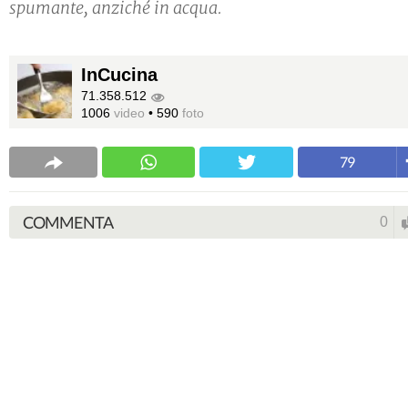
spumante, anziché in acqua.
InCucina
71.358.512
1006
video
•
590
foto
79
COMMENTA
0