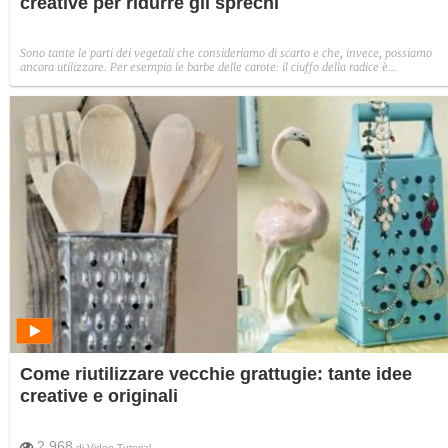
creative per ridurre gli sprechi
Sono tante le parti dei vegetali che consideriamo di scarto e che, invece, possiamo
ancora utilizzare. Per esempio le barbe delle carote: il ciuffo della radice è
perfettamente commestibile, gustoso e ricco di nutrimenti. Come fare per non
sprecarlo? Ecco 10 idee per riutilizzare in modo creativo le barbe delle carote.
Come riutilizzare vecchie grattugie: tante idee
creative e originali
2.968
di
Video Tutorial