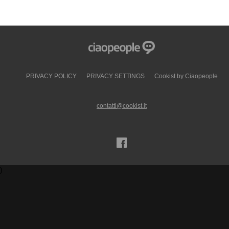
PRIVACY POLICY
PRIVACY SETTINGS
Cookist by Ciaopeople
contatti@cookist.it
)