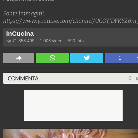
Fonte Immagini:
https://www.youtube.com/channel/UCGYJDFKYZ6m
InCucina
71.358.409
-
1.006 video
-
590 foto
1
COMMENTA
0