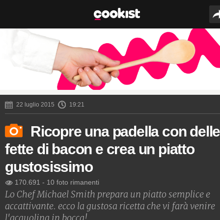
22 luglio 2015
19:21
Ricopre una padella con dell
fette di bacon e crea un piatto
gustosissimo
170.691
-
10 foto rimanenti
Lo Chef Michael Smith prepara un piatto semplice e
accattivante. ecco la gustosa ricetta che vi farà venire
l'acquolina in bocca!