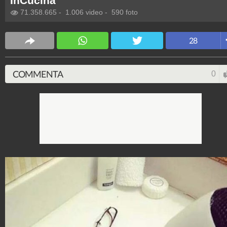
InCucina
71.358.665
-
1.006 video
-
590 foto
28
COMMENTA
0