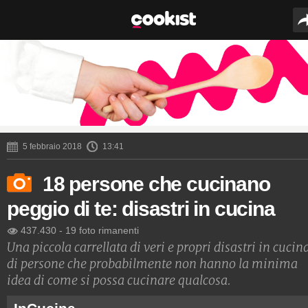
5 febbraio 2018
13:41
18 persone che cucinano
peggio di te: disastri in cucina
437.430
-
19 foto rimanenti
Una piccola carrellata di veri e propri disastri in cucin
di persone che probabilmente non hanno la minima
idea di come si possa cucinare qualcosa.