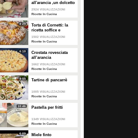
all'arancia ,un dolcetto
perfetto per il
2924
VISUALIZZAZIONI
carnevale Ricetta facile
Ricette In Cucina
8:29
Torta di Cornetti: la
ricetta soffice e
profumata per una
1502
VISUALIZZAZIONI
colazione speciale 🥐
Ricette In Cucina
6:10
Crostata rovesciata
all’arancia
1662
VISUALIZZAZIONI
Ricette In Cucina
9:55
Tartine di pancarrè
1005
VISUALIZZAZIONI
Ricette In Cucina
10:46
Pastella per fritti
1349
VISUALIZZAZIONI
Ricette In Cucina
6:09
Miele finto