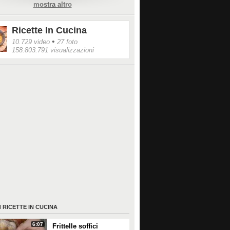
mostra altro
/www.instagram.com/p/BZjwd95nJT8/?taken-
cinarapida
Ricette In Cucina
•
10.729 video
27 foto
158.803.791 visualizzazioni
I
RICETTE IN CUCINA
6:07
Frittelle soffici