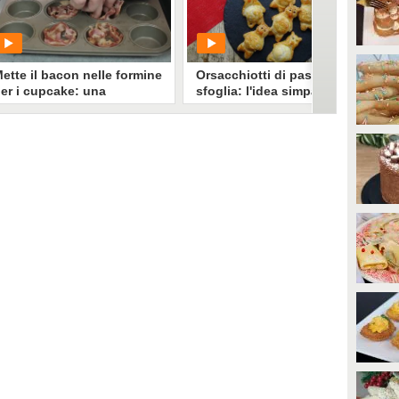
0
• di
Pietro Zanella
0
• di
Claudia Mancini
ette il bacon nelle formine
Orsacchiotti di pasta
er i cupcake: una
sfoglia: l'idea simpatica e
ustosissima e veloce
divertente!
icetta da provare
PLAY
PLAY
5258
• di
Ricette In Cucina
816
• di
Cose Squisite