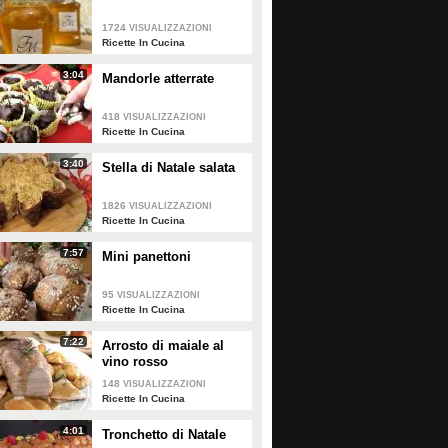
1724
VISUALIZZAZIONI
Ricette In Cucina
3:04
Mandorle atterrate
418
VISUALIZZAZIONI
Ricette In Cucina
3:40
Stella di Natale salata
1826
VISUALIZZAZIONI
Ricette In Cucina
7:57
Mini panettoni
95
VISUALIZZAZIONI
Ricette In Cucina
7:22
Arrosto di maiale al
Spiedini di polpette e pasta
Ventagli di pasta sfoglia
vino rosso
sfoglia: la ricetta
148
VISUALIZZAZIONI
dell'antipasto semplice e
Ricette In Cucina
originale
4:01
Tronchetto di Natale
PLAY
PLAY