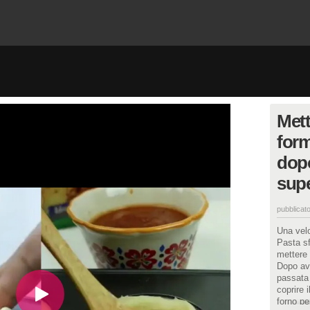
Mett
form
dopo
sup
pubblicato
Una velo
Pasta sf
mettere 
Dopo ave
passata 
coprire 
forno pe