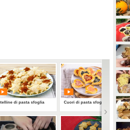
telline di pasta sfoglia
Cuori di pasta sfoglia salati
PLAY
PLAY