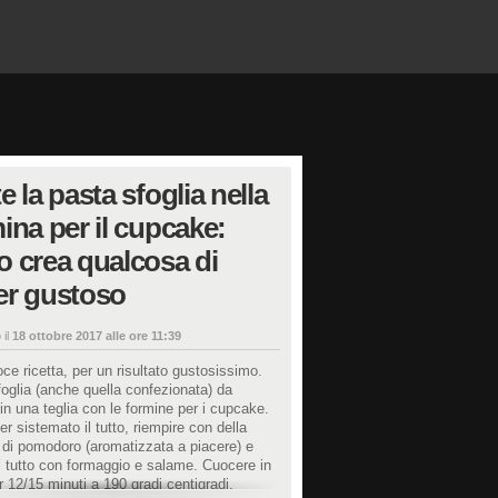
e la pasta sfoglia nella
ina per il cupcake:
 crea qualcosa di
er gustoso
 il
18 ottobre 2017 alle ore 11:39
ce ricetta, per un risultato gustosissimo.
oglia (anche quella confezionata) da
in una teglia con le formine per i cupcake.
r sistemato il tutto, riempire con della
di pomodoro (aromatizzata a piacere) e
il tutto con formaggio e salame. Cuocere in
r 12/15 minuti a 190 gradi centigradi.