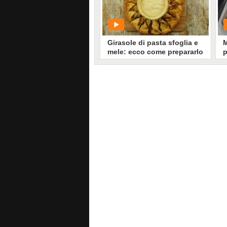
4364
• di
Ricette In Cucina
Girasole di pasta sfoglia e
M
mele: ecco come prepararlo
p
con una semplice
g
cannuccia!
r
PLAY
1005
• di
Cose Squisite