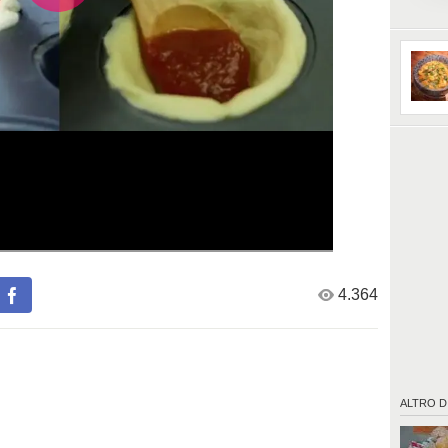
Fonte:
https:/
by=mico
4.364
ALTRO D