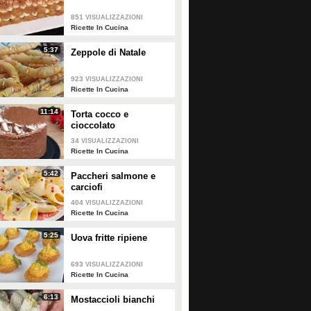
851
VISUALIZZAZIONI
0
• di
Redazione Cucina
0
• di
Redazione Cucina
Ricette In Cucina
5:37
Zeppole di Natale
Alberi di pasta sfoglia
Conchiglie di pasta sfoglia:
il trucchetto per farle in
923
VISUALIZZAZIONI
casa!
Ricette In Cucina
11:14
Torta cocco e
PLAY
PLAY
cioccolato
34
VISUALIZZAZIONI
Ricette In Cucina
4344
• di
Ricette In Cucina
182914
• di
Cose Buone
5:42
Paccheri salmone e
carciofi
404
VISUALIZZAZIONI
Ricette In Cucina
5:25
Uova fritte ripiene
693
VISUALIZZAZIONI
Ricette In Cucina
6:13
Mostaccioli bianchi