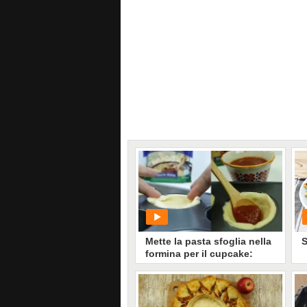
Mette la pasta sfoglia nella
S
formina per il cupcake:
dopo crea qualcosa di
super gustoso
PLAY