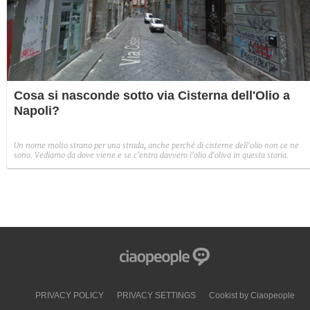
Cosa si nasconde sotto via Cisterna dell'Olio a
Napoli?
Un nome molto strano per una strada, anche perché di cisterne dell'olio non ce ne
sono. Vediamo da dove viene e se c'entra davvero l'olio d'oliva in questa storia.
PRIVACY POLICY
PRIVACY SETTINGS
Cookist by Ciaopeople