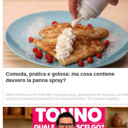
Comoda, pratica e golosa: ma cosa contiene
davvero la panna spray?
Dietro la dolcezza c'è molto altro: la panna spray, apparentemente innocua, nascond
una lista di ingredienti industriali che merita attenzione. Tra zuccheri aggiunti,
stabilizzanti e talvolta grassi idrogenati, ecco cosa c’è davvero dentro quella nuvola
soffice che esce dalla bomboletta.