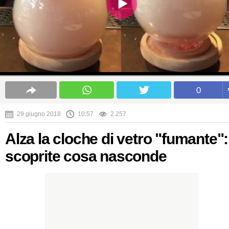
0
29 giugno 2018
10:57
2.257
Alza la cloche di vetro "fumante":
scoprite cosa nasconde