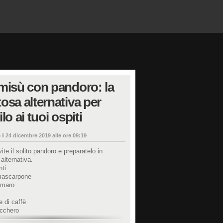
misù con pandoro: la
osa alternativa per
ilo ai tuoi ospiti
 il
24 dicembre 2019 alle ore 09:19
ite il solito pandoro e preparatelo in
alternativa.
ti:
mascarpone
amaro
e di caffè
ucchero