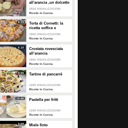
all'arancia ,un dolcetto
perfetto per il
2924
VISUALIZZAZIONI
carnevale Ricetta facile
Ricette In Cucina
8:29
Torta di Cornetti: la
ricetta soffice e
profumata per una
1502
VISUALIZZAZIONI
colazione speciale 🥐
Ricette In Cucina
6:10
Crostata rovesciata
all’arancia
1662
VISUALIZZAZIONI
Ricette In Cucina
9:55
Tartine di pancarrè
1005
VISUALIZZAZIONI
Ricette In Cucina
10:46
Pastella per fritti
1349
VISUALIZZAZIONI
Ricette In Cucina
6:09
Miele finto