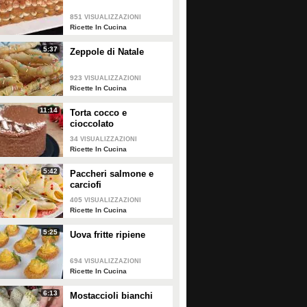
851
VISUALIZZAZIONI
961473
• di
Cose Buone
1003
• di
Ricette In Cucina
Ricette In Cucina
5:37
Zeppole di Natale
923
VISUALIZZAZIONI
Ricette In Cucina
11:14
Torta cocco e
cioccolato
34
VISUALIZZAZIONI
Ricette In Cucina
5:42
Paccheri salmone e
carciofi
405
VISUALIZZAZIONI
Ricette In Cucina
5:25
Uova fritte ripiene
694
VISUALIZZAZIONI
Ricette In Cucina
6:13
Mostaccioli bianchi