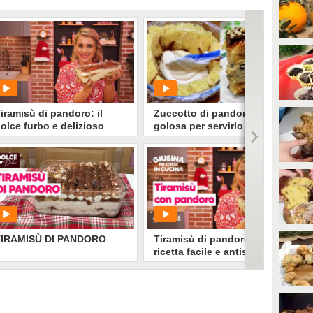
iramisù di pandoro: il
Zuccotto di pandoro: l'idea
olce furbo e delizioso
golosa per servirlo ai tuoi
ronto in pochissimo
ospiti
tempo
PLAY
PLAY
0
• di
Giusina
2931
• di
Ricette In Cucina
TIRAMISÙ DI PANDORO
Tiramisù di pandoro: la
ricetta facile e antispreco
per riciclare il pandoro
avanzato dalle feste
PLAY
PLAY