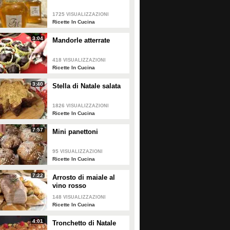
1725
VISUALIZZAZIONI
Ricette In Cucina
3:04
Mandorle atterrate
418
VISUALIZZAZIONI
Ricette In Cucina
Tiramisù al pandoro
Tiramisù di pandoro al
3:40
Stella di Natale salata
bicchiere: la ricetta del
dessert da riciclo semplice
1826
VISUALIZZAZIONI
e goloso
Ricette In Cucina
7:57
Mini panettoni
PLAY
PLAY
95
VISUALIZZAZIONI
1024
• di
Easy Gourmet
0
• di
Redazione Cucina
Ricette In Cucina
Pandoromisù: il tiramisù al
Tiramisù con pandoro: la
7:22
Arrosto di maiale al
pandoro perfetto come
ricetta per servirlo in
vino rosso
dolce per le feste di Natale!
maniera originale e golosa
148
VISUALIZZAZIONI
Ricette In Cucina
4:01
Tronchetto di Natale
PLAY
PLAY