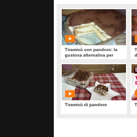
Tiramisù con pandoro: la
T
gustosa alternativa per
d
servilo ai tuoi ospiti
p
PLAY
5706
• di
Ricette In Cucina
Tiramisù di pandoro
PLAY