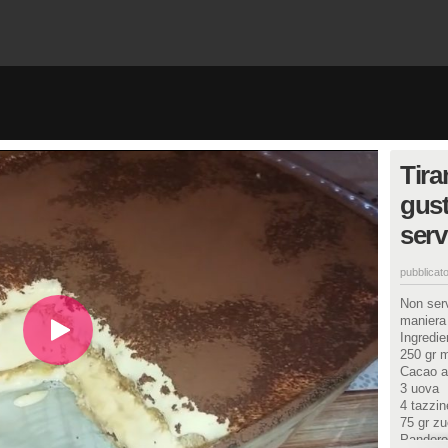
Tira
gust
serv
pubblicato
Non serv
maniera 
Ingredien
250 gr 
Cacao 
3 uova
4 tazzin
75 gr z
Pandoro