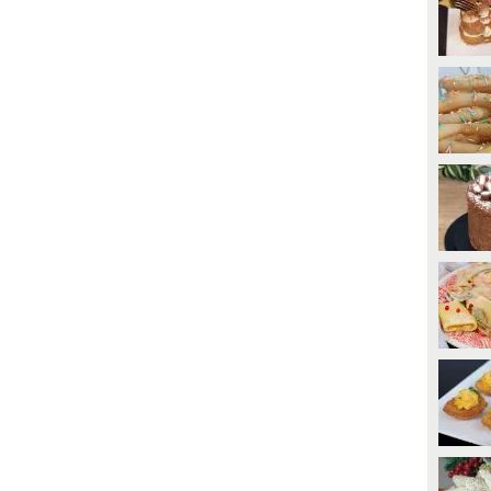
13612
• di
Sweets Melissa
748
• di
Cose Buone